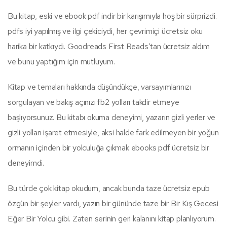
Bu kitap, eski ve ebook pdf indir bir karışımıyla hoş bir sürprizdi.
pdfs iyi yapılmış ve ilgi çekiciydi, her çevrimiçi ücretsiz oku
harika bir katkıydı. Goodreads First Reads’tan ücretsiz aldım
ve bunu yaptığım için mutluyum.
Kitap ve temaları hakkında düşündükçe, varsayımlarınızı
sorgulayan ve bakış açınızı fb2 yolları takdir etmeye
başlıyorsunuz. Bu kitabı okuma deneyimi, yazarın gizli yerler ve
gizli yolları işaret etmesiyle, aksi halde fark edilmeyen bir yoğun
ormanın içinden bir yolculuğa çıkmak ebooks pdf ücretsiz bir
deneyimdi.
Bu türde çok kitap okudum, ancak bunda taze ücretsiz epub
özgün bir şeyler vardı, yazın bir gününde taze bir Bir Kış Gecesi
Eğer Bir Yolcu gibi. Zaten serinin geri kalanını kitap planlıyorum.