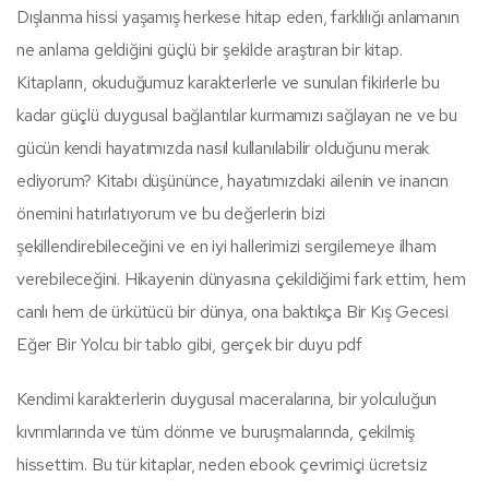
Dışlanma hissi yaşamış herkese hitap eden, farklılığı anlamanın
ne anlama geldiğini güçlü bir şekilde araştıran bir kitap.
Kitapların, okuduğumuz karakterlerle ve sunulan fikirlerle bu
kadar güçlü duygusal bağlantılar kurmamızı sağlayan ne ve bu
gücün kendi hayatımızda nasıl kullanılabilir olduğunu merak
ediyorum? Kitabı düşününce, hayatımızdaki ailenin ve inancın
önemini hatırlatıyorum ve bu değerlerin bizi
şekillendirebileceğini ve en iyi hallerimizi sergilemeye ilham
verebileceğini. Hikayenin dünyasına çekildiğimi fark ettim, hem
canlı hem de ürkütücü bir dünya, ona baktıkça Bir Kış Gecesi
Eğer Bir Yolcu bir tablo gibi, gerçek bir duyu pdf
Kendimi karakterlerin duygusal maceralarına, bir yolculuğun
kıvrımlarında ve tüm dönme ve buruşmalarında, çekilmiş
hissettim. Bu tür kitaplar, neden ebook çevrimiçi ücretsiz