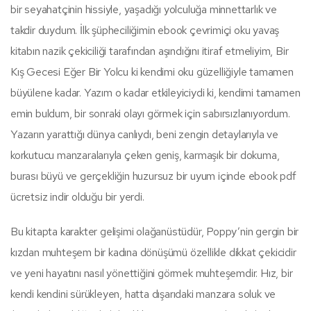
bir seyahatçinin hissiyle, yaşadığı yolculuğa minnettarlık ve
takdir duydum. İlk şüpheciliğimin ebook çevrimiçi oku yavaş
kitabın nazik çekiciliği tarafından aşındığını itiraf etmeliyim, Bir
Kış Gecesi Eğer Bir Yolcu ki kendimi oku güzelliğiyle tamamen
büyülene kadar. Yazım o kadar etkileyiciydi ki, kendimi tamamen
emin buldum, bir sonraki olayı görmek için sabırsızlanıyordum.
Yazarın yarattığı dünya canlıydı, beni zengin detaylarıyla ve
korkutucu manzaralarıyla çeken geniş, karmaşık bir dokuma,
burası büyü ve gerçekliğin huzursuz bir uyum içinde ebook pdf
ücretsiz indir olduğu bir yerdi.
Bu kitapta karakter gelişimi olağanüstüdür, Poppy’nin gergin bir
kızdan muhteşem bir kadına dönüşümü özellikle dikkat çekicidir
ve yeni hayatını nasıl yönettiğini görmek muhteşemdir. Hız, bir
kendi kendini sürükleyen, hatta dışarıdaki manzara soluk ve