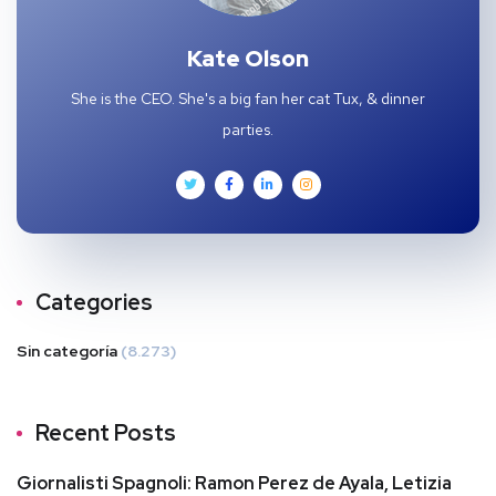
Kate Olson
She is the CEO. She's a big fan her cat Tux, & dinner
parties.
Categories
Sin categoría
(8.273)
Recent Posts
Giornalisti Spagnoli: Ramon Perez de Ayala, Letizia