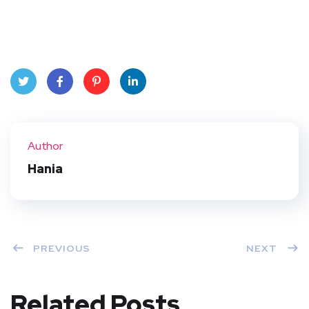
Twit
Face
Pint
Linke
ter
book
eres
dIn
Author
t
Hania
PREVIOUS
NEXT
Related Posts