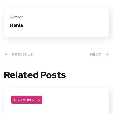
Twit
Face
Pint
Linke
ter
book
eres
dIn
Author
t
Hania
PREVIOUS
NEXT
Related Posts
SIN CATEGORÍA