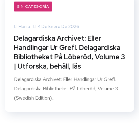
SIN CATEGORÍA
Hania
4 De Enero De 2026
Delagardiska Archivet: Eller
Handlingar Ur Grefl. Delagardiska
Bibliotheket På Löberöd, Volume 3
| Utforska, behåll, läs
Delagardiska Archivet: Eller Handlingar Ur Grefl.
Delagardiska Bibliotheket På Löberöd, Volume 3
(Swedish Edition)...