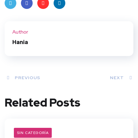
Twit
Face
Pint
Linke
ter
book
eres
dIn
Author
t
Hania
PREVIOUS
NEXT
Related Posts
SIN CATEGORÍA