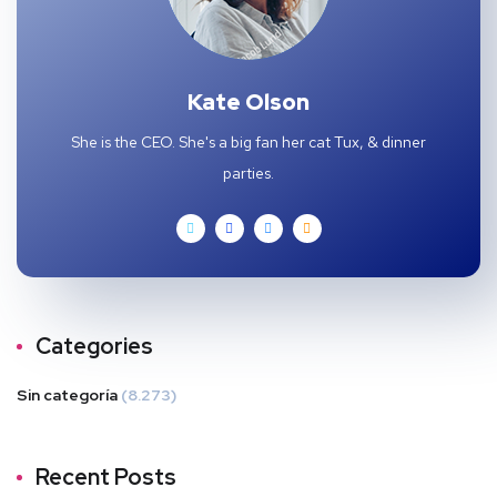
Kate Olson
She is the CEO. She's a big fan her cat Tux, & dinner
parties.
Categories
Sin categoría
(8.273)
Recent Posts