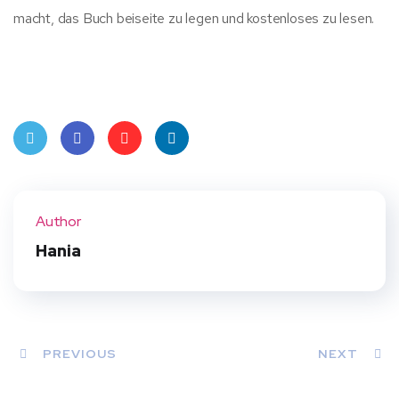
macht, das Buch beiseite zu legen und kostenloses zu lesen.
Twit
Face
Pint
Linke
ter
book
eres
dIn
Author
t
Hania
PREVIOUS
NEXT