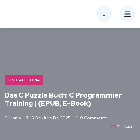
SIN CATEGORÍA
Das C Puzzle Buch: C Programmier
Training | (EPUB, E-Book)
Hania
19 De Julio De 2025
0 Comments
21
Likes