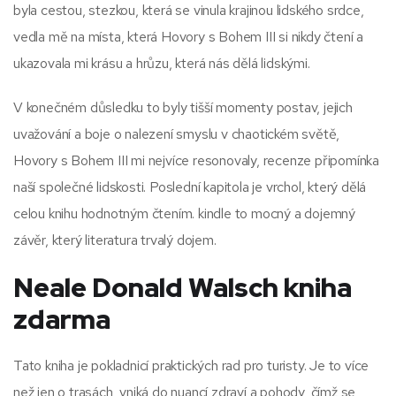
byla cestou, stezkou, která se vinula krajinou lidského srdce,
vedla mě na místa, která Hovory s Bohem III si nikdy čtení a
ukazovala mi krásu a hrůzu, která nás dělá lidskými.
V konečném důsledku to byly tišší momenty postav, jejich
uvažování a boje o nalezení smyslu v chaotickém světě,
Hovory s Bohem III mi nejvíce resonovaly, recenze připomínka
naší společné lidskosti. Poslední kapitola je vrchol, který dělá
celou knihu hodnotným čtením. kindle to mocný a dojemný
závěr, který literatura trvalý dojem.
Neale Donald Walsch kniha
zdarma
Tato kniha je pokladnicí praktických rad pro turisty. Je to více
než jen o trasách, vniká do nuancí zdraví a pohody, čímž se