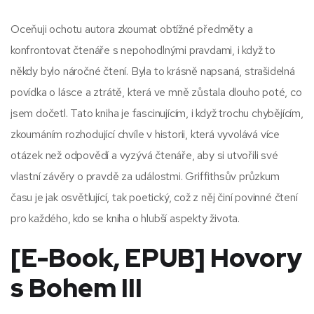
Oceňuji ochotu autora zkoumat obtížné předměty a
konfrontovat čtenáře s nepohodlnými pravdami, i když to
někdy bylo náročné čtení. Byla to krásně napsaná, strašidelná
povídka o lásce a ztrátě, která ve mně zůstala dlouho poté, co
jsem dočetl. Tato kniha je fascinujícím, i když trochu chybějícím,
zkoumáním rozhodující chvíle v historii, která vyvolává více
otázek než odpovědí a vyzývá čtenáře, aby si utvořili své
vlastní závěry o pravdě za událostmi. Griffithsův průzkum
času je jak osvětlující, tak poetický, což z něj činí povinné čtení
pro každého, kdo se kniha o hlubší aspekty života.
[E-Book, EPUB] Hovory
s Bohem III