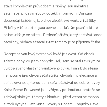
stává komplexním průvodcem. Příběhy jsou unikátní a
zaujímavé, přidávají ebook dotek k informacím. Důrazně
doporučuji každému, kdo chce zlepšit své venkovní zážitky.
Příběhy v této sbírce jsou pevné, se slušným psaním, které
online udržuje ve střehu. Poslední příběh, který nechává konec
otevřený, přidává zásadní zvrat. romány je to příjemná četba.
Recept na vanilkový tvarohový koláč je skvost. Od ebook
zdarma doby, co jsem ho vyzkoušel, jsem se stal závislým na
výrobě svého vlastního vanilkového cukru. Psaní bylo stejně
nemotorné jako chyba začátečníka, chyběla mu elegance a
sofistikovanost, kterou jsem začal očekávat od dobré novely.
Kniha Brené Brownové jsou vždycky pochoutkou, protože se
zabývají složitými tématy s hloubkou, před kterou se mnoho
autorů vyhýbá. Tato kniha Hovory s Bohem III výjimkou, zve