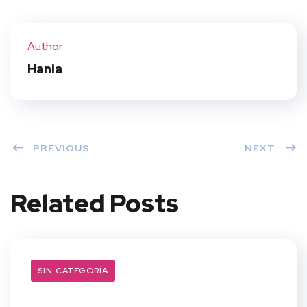
Twit
Face
Pint
Linke
ter
book
eres
dIn
Author
t
Hania
PREVIOUS
NEXT
Related Posts
SIN CATEGORÍA