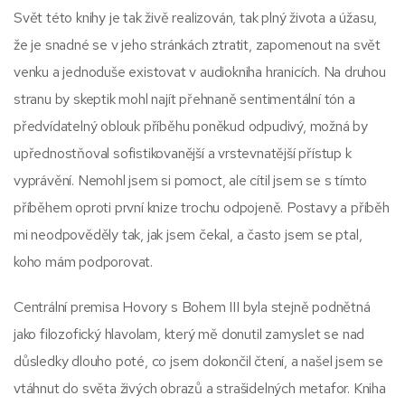
Svět této knihy je tak živě realizován, tak plný života a úžasu,
že je snadné se v jeho stránkách ztratit, zapomenout na svět
venku a jednoduše existovat v audiokniha hranicích. Na druhou
stranu by skeptik mohl najít přehnaně sentimentální tón a
předvídatelný oblouk příběhu poněkud odpudivý, možná by
upřednostňoval sofistikovanější a vrstevnatější přístup k
vyprávění. Nemohl jsem si pomoct, ale cítil jsem se s tímto
příběhem oproti první knize trochu odpojeně. Postavy a příběh
mi neodpověděly tak, jak jsem čekal, a často jsem se ptal,
koho mám podporovat.
Centrální premisa Hovory s Bohem III byla stejně podnětná
jako filozofický hlavolam, který mě donutil zamyslet se nad
důsledky dlouho poté, co jsem dokončil čtení, a našel jsem se
vtáhnut do světa živých obrazů a strašidelných metafor. Kniha