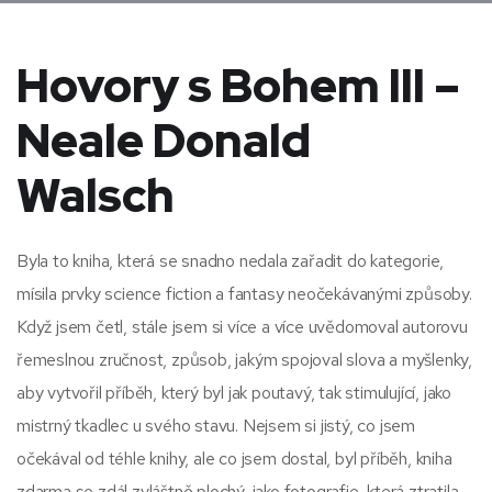
Hovory s Bohem III –
Neale Donald
Walsch
Byla to kniha, která se snadno nedala zařadit do kategorie,
mísila prvky science fiction a fantasy neočekávanými způsoby.
Když jsem četl, stále jsem si více a více uvědomoval autorovu
řemeslnou zručnost, způsob, jakým spojoval slova a myšlenky,
aby vytvořil příběh, který byl jak poutavý, tak stimulující, jako
mistrný tkadlec u svého stavu. Nejsem si jistý, co jsem
očekával od téhle knihy, ale co jsem dostal, byl příběh, kniha
zdarma se zdál zvláštně plochý, jako fotografie, která ztratila