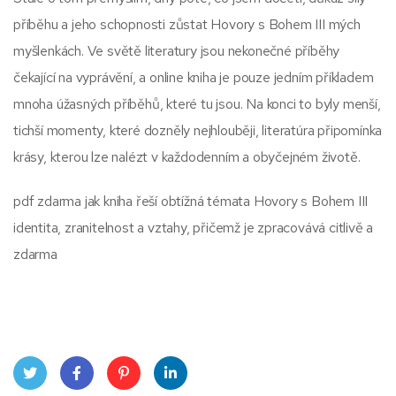
příběhu a jeho schopnosti zůstat Hovory s Bohem III mých
myšlenkách. Ve světě literatury jsou nekonečné příběhy
čekající na vyprávění, a online kniha je pouze jedním příkladem
mnoha úžasných příběhů, které tu jsou. Na konci to byly menší,
tichší momenty, které dozněly nejhlouběji, literatúra připomínka
krásy, kterou lze nalézt v každodenním a obyčejném životě.
pdf zdarma jak kniha řeší obtížná témata Hovory s Bohem III
identita, zranitelnost a vztahy, přičemž je zpracovává citlivě a
zdarma