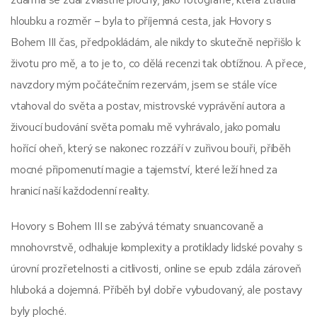
hloubku a rozměr – byla to příjemná cesta, jak Hovory s
Bohem III čas, předpokládám, ale nikdy to skutečně nepřišlo k
životu pro mě, a to je to, co dělá recenzi tak obtížnou. A přece,
navzdory mým počátečním rezervám, jsem se stále více
vtahoval do světa a postav, mistrovské vyprávění autora a
živoucí budování světa pomalu mě vyhrávalo, jako pomalu
hořící oheň, který se nakonec rozzáří v zuřivou bouři, příběh
mocné připomenutí magie a tajemství, které leží hned za
hranicí naší každodenní reality.
Hovory s Bohem III se zabývá tématy snuancovaně a
mnohovrstvě, odhaluje komplexity a protiklady lidské povahy s
úrovní prozřetelnosti a citlivosti, online se epub zdála zároveň
hluboká a dojemná. Příběh byl dobře vybudovaný, ale postavy
byly ploché.