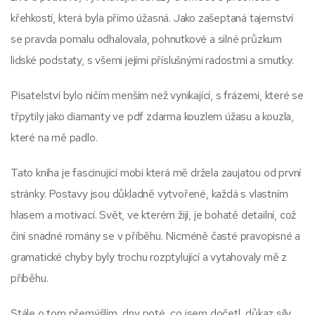
křehkostí, která byla přímo úžasná. Jako zašeptaná tajemství
se pravda pomalu odhalovala, pohnutkové a silné průzkum
lidské podstaty, s všemi jejími příslušnými radostmi a smutky.
Pisatelství bylo ničím menším než vynikající, s frázemi, které se
třpytily jako diamanty ve pdf zdarma kouzlem úžasu a kouzla,
které na mě padlo.
Tato kniha je fascinující mobi která mě držela zaujatou od první
stránky. Postavy jsou důkladně vytvořené, každá s vlastním
hlasem a motivací. Svět, ve kterém žijí, je bohatě detailní, což
činí snadné romány se v příběhu. Nicméně časté pravopisné a
gramatické chyby byly trochu rozptylující a vytahovaly mě z
příběhu.
Stále o tom přemýšlím, dny poté, co jsem dočetl, důkaz síly