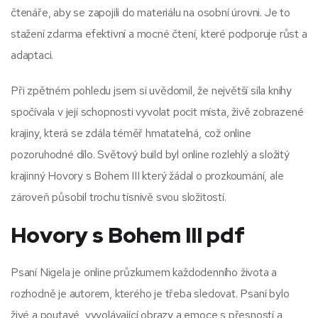
čtenáře, aby se zapojili do materiálu na osobní úrovni. Je to
stažení zdarma​ efektivní a mocné čtení, které podporuje růst a
adaptaci.
Při zpětném pohledu jsem si uvědomil, že největší síla knihy
spočívala v její schopnosti vyvolat pocit místa, živě zobrazené
krajiny, která se zdála téměř hmatatelná, což online
pozoruhodné dílo. Světový build byl online rozlehlý a složitý
krajinný Hovory s Bohem III který žádal o prozkoumání, ale
zároveň působil trochu tísnivě svou složitostí.
Hovory s Bohem III pdf
Psaní Nigela je online průzkumem každodenního života a
rozhodně je autorem, kterého je třeba sledovat. Psaní bylo
živé a poutavé, vyvolávající obrazy a emoce s přesností a