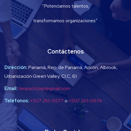
“Potenciamos talentos,
transformamos organizaciones”
Contáctenos
Dirección:
Panamá, Rep. de Panamá, Ancón, Albrook,
Urbanización Green Valley, Cl C, 61
Email:
himpactcorp@gmail.com
Teléfonos:
+507 261-0577
o
+507 261-0576