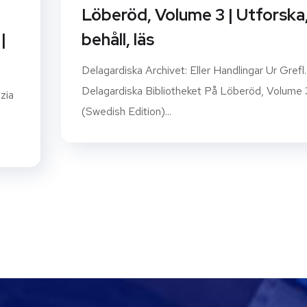
Löberöd, Volume 3 | Utforska
|
behåll, läs
Delagardiska Archivet: Eller Handlingar Ur Grefl.
Delagardiska Bibliotheket På Löberöd, Volume 
zia
(Swedish Edition)...