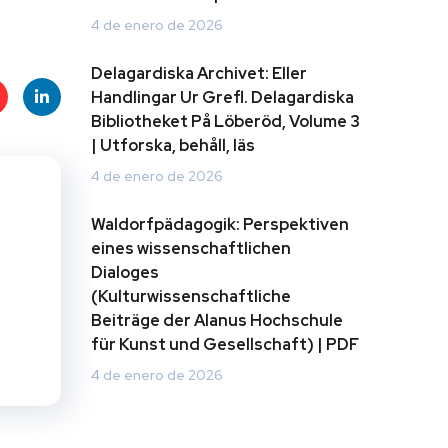
4 de enero de 2026
Delagardiska Archivet: Eller
Handlingar Ur Grefl. Delagardiska
Bibliotheket På Löberöd, Volume 3
t
Linke
| Utforska, behåll, läs
s
dIn
4 de enero de 2026
Waldorfpädagogik: Perspektiven
eines wissenschaftlichen
Dialoges
(Kulturwissenschaftliche
Beiträge der Alanus Hochschule
für Kunst und Gesellschaft) | PDF
4 de enero de 2026