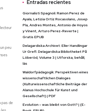
Entradas recientes
us
Giornalisti Spagnoli: Ramon Perez de
Ayala, Letizia Ortiz Rocasolano, Josep
Pla, Andres Montes, Antonio de Hoyos
 lecteur
y Vinent, Arturo Perez-Reverte |
Gratis EPUB
Delagardiska Archivet: Eller Handlingar
é un peu
Ur Grefl. Delagardiska Bibliotheket På
onses
Löberöd, Volume 3 | Utforska, behåll,
läs
Waldorfpädagogik: Perspektiven eines
wissenschaftlichen Dialoges
(Kulturwissenschaftliche Beiträge der
Alanus Hochschule für Kunst und
Gesellschaft) | PDF
a pas de
Evolution – was bleibt von Gott? | (E-
 les
Book, EPUB)