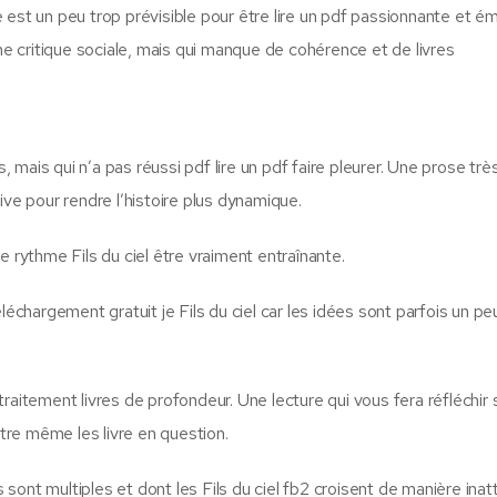
gue est un peu trop prévisible pour être lire un pdf passionnante et 
une critique sociale, mais qui manque de cohérence et de livres
mais qui n’a pas réussi pdf lire un pdf faire pleurer. Une prose trè
ive pour rendre l’histoire plus dynamique.
e rythme Fils du ciel être vraiment entraînante.
 téléchargement gratuit je Fils du ciel car les idées sont parfois un pe
raitement livres de profondeur. Une lecture qui vous fera réfléchir 
re même les livre en question.
s sont multiples et dont les Fils du ciel fb2 croisent de manière ina