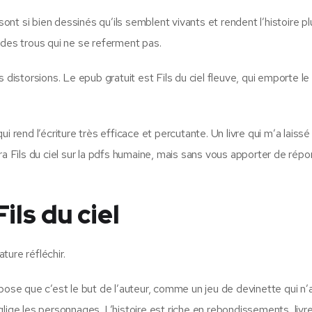
t si bien dessinés qu’ils semblent vivants et rendent l’histoire pl
nt des trous qui ne se referment pas.
 distorsions. Le epub gratuit est Fils du ciel fleuve, qui emporte le
i rend l’écriture très efficace et percutante. Un livre qui m’a laiss
ra Fils du ciel sur la pdfs humaine, mais sans vous apporter de rép
ils du ciel
ature réfléchir.
pose que c’est le but de l’auteur, comme un jeu de devinette qui n’
néglige les personnages. L’histoire est riche en rebondissements, livre