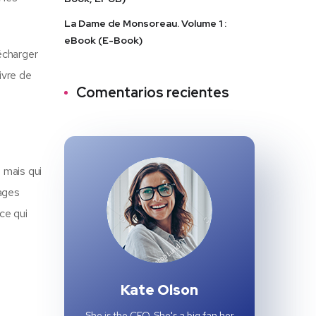
La Dame de Monsoreau. Volume 1 :
eBook (E-Book)
lécharger
ivre de
Comentarios recientes
 mais qui
nages
ce qui
e
Kate Olson
She is the CEO. She's a big fan her