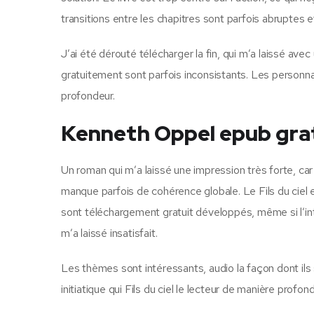
transitions entre les chapitres sont parfois abruptes et
J’ai été dérouté télécharger la fin, qui m’a laissé ave
gratuitement sont parfois inconsistants. Les personna
profondeur.
Kenneth Oppel epub gra
Un roman qui m’a laissé une impression très forte, ca
manque parfois de cohérence globale. Le Fils du ciel e
sont téléchargement gratuit développés, même si l’intr
m’a laissé insatisfait.
Les thèmes sont intéressants, audio la façon dont ils
initiatique qui Fils du ciel le lecteur de manière profon