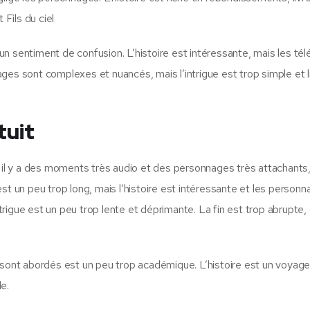
 Fils du ciel
c un sentiment de confusion. L’histoire est intéressante, mais les té
ges sont complexes et nuancés, mais l’intrigue est trop simple et l
tuit
r il y a des moments très audio et des personnages très attachants,
st un peu trop long, mais l’histoire est intéressante et les person
igue est un peu trop lente et déprimante. La fin est trop abrupte, 
 sont abordés est un peu trop académique. L’histoire est un voyag
de.