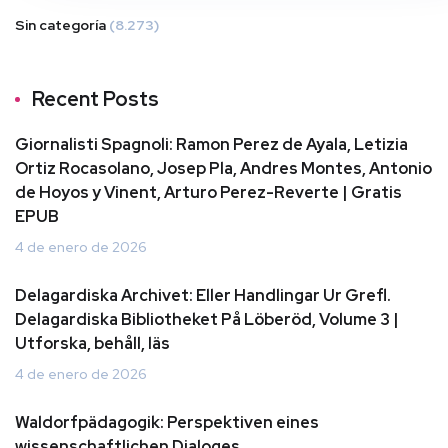
Sin categoría
(8.273)
Recent Posts
Giornalisti Spagnoli: Ramon Perez de Ayala, Letizia
Ortiz Rocasolano, Josep Pla, Andres Montes, Antonio
de Hoyos y Vinent, Arturo Perez-Reverte | Gratis
EPUB
4 de enero de 2026
Delagardiska Archivet: Eller Handlingar Ur Grefl.
Delagardiska Bibliotheket På Löberöd, Volume 3 |
Utforska, behåll, läs
4 de enero de 2026
Waldorfpädagogik: Perspektiven eines
wissenschaftlichen Dialoges