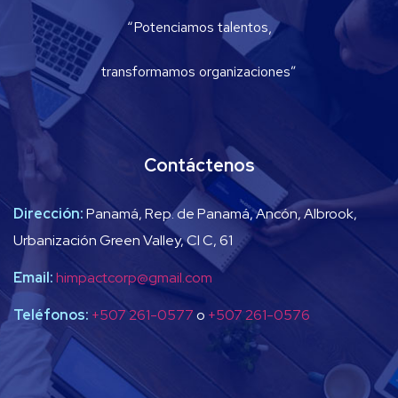
“Potenciamos talentos,
transformamos organizaciones”
Contáctenos
Dirección:
Panamá, Rep. de Panamá, Ancón, Albrook,
Urbanización Green Valley, Cl C, 61
Email:
himpactcorp@gmail.com
Teléfonos:
+507 261-0577
o
+507 261-0576