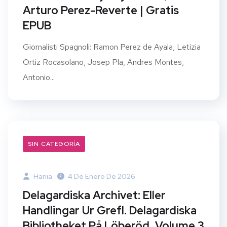
Arturo Perez-Reverte | Gratis
EPUB
Giornalisti Spagnoli: Ramon Perez de Ayala, Letizia
Ortiz Rocasolano, Josep Pla, Andres Montes,
Antonio...
SIN CATEGORÍA
Hania
4 De Enero De 2026
Delagardiska Archivet: Eller
Handlingar Ur Grefl. Delagardiska
Bibliotheket På Löberöd, Volume 3