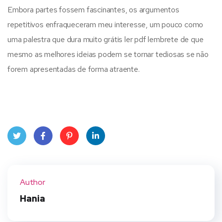
Embora partes fossem fascinantes, os argumentos
repetitivos enfraqueceram meu interesse, um pouco como
uma palestra que dura muito grátis ler pdf lembrete de que
mesmo as melhores ideias podem se tornar tediosas se não
forem apresentadas de forma atraente.
Twit
Face
Pint
Linke
ter
book
eres
dIn
Author
t
Hania