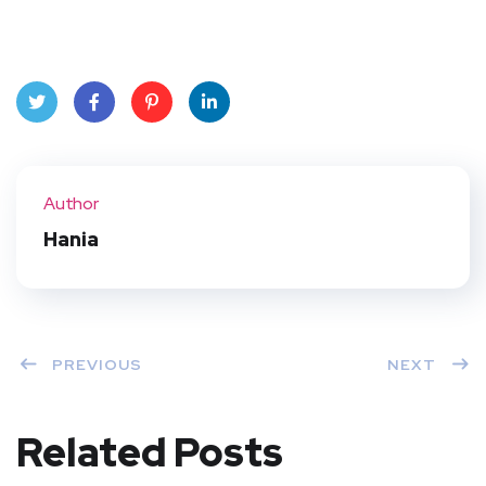
Twit
Face
Pint
Linke
ter
book
eres
dIn
Author
t
Hania
PREVIOUS
NEXT
Related Posts