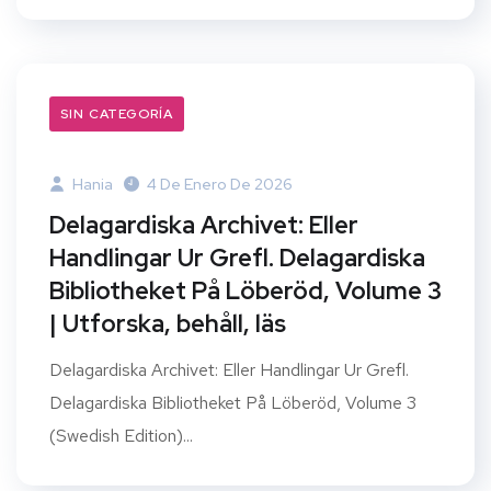
SIN CATEGORÍA
Hania
4 De Enero De 2026
Delagardiska Archivet: Eller
Handlingar Ur Grefl. Delagardiska
Bibliotheket På Löberöd, Volume 3
| Utforska, behåll, läs
Delagardiska Archivet: Eller Handlingar Ur Grefl.
Delagardiska Bibliotheket På Löberöd, Volume 3
(Swedish Edition)...