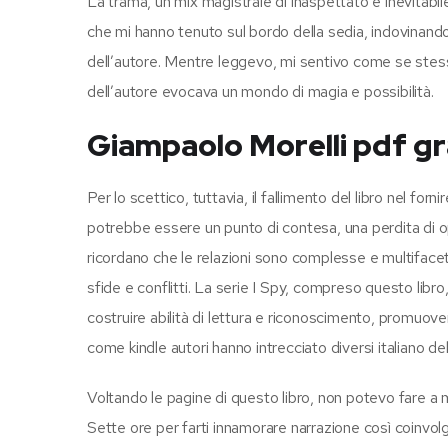
La trama, un mix magistrale di inaspettato e inevitabil
che mi hanno tenuto sul bordo della sedia, indovinando 
dell’autore. Mentre leggevo, mi sentivo come se stessi
dell’autore evocava un mondo di magia e possibilità.
Giampaolo Morelli pdf gr
Per lo scettico, tuttavia, il fallimento del libro nel for
potrebbe essere un punto di contesa, una perdita di o
ricordano che le relazioni sono complesse e multiface
sfide e conflitti. La serie I Spy, compreso questo libr
costruire abilità di lettura e riconoscimento, promuo
come kindle autori hanno intrecciato diversi italiano de
Voltando le pagine di questo libro, non potevo fare a m
Sette ore per farti innamorare narrazione così coinvo