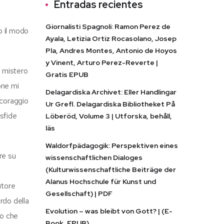
Entradas recientes
Giornalisti Spagnoli: Ramon Perez de
b il modo
Ayala, Letizia Ortiz Rocasolano, Josep
Pla, Andres Montes, Antonio de Hoyos
y Vinent, Arturo Perez-Reverte |
n mistero
Gratis EPUB
one mi
Delagardiska Archivet: Eller Handlingar
 coraggio
Ur Grefl. Delagardiska Bibliotheket På
 sfide
Löberöd, Volume 3 | Utforska, behåll,
läs
Waldorfpädagogik: Perspektiven eines
re su
wissenschaftlichen Dialoges
(Kulturwissenschaftliche Beiträge der
Alanus Hochschule für Kunst und
utore
Gesellschaft) | PDF
rdo della
Evolution – was bleibt von Gott? | (E-
vo che
Book, EPUB)