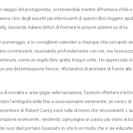
el viaggio del protagonista, sostenendola mentre affrontava sfide e
ava. Uno degli aspetti più interessanti di questo libro leggere epu
, lasciando italiano lettori di formare le proprie opinioni su di lui.
 pomeriggio, e lo consiglierei volentieri a chiunque stia cercando u
 erano commoventi, risuonando profondamente con me, ma l’esecuzi
enuta, come un regalo libro gratis troppe volte. Ho apprezzato il
on una determinazione feroce, rifiutandosi di arretrare di fronte alle
di moralità e aree grigie nella narrazione, facendo riflettere il letto
 stata l’ambiguità della fine a ossessionarmi veramente, un senso di
Le avventure di Robert Carey sono nulla di meno che emozionanti. L’a
arrazione avvincente, rendendo ogni pagina un passo più vicino al bo
 dei suoi diari portano il passato in vita in un modo che è sia educati