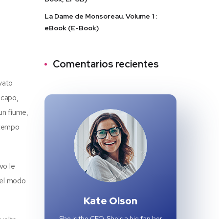
La Dame de Monsoreau. Volume 1 :
eBook (E-Book)
Comentarios recientes
vato
icapo,
 un fiume,
 tempo
vo le
 nel modo
Kate Olson
She is the CEO. She's a big fan her