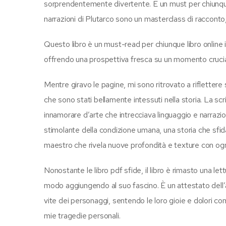
sorprendentemente divertente. È un must per chiunque Se
narrazioni di Plutarco sono un masterclass di racconto
Questo libro è un must-read per chiunque libro online i
offrendo una prospettiva fresca su un momento crucia
Mentre giravo le pagine, mi sono ritrovato a riflettere
che sono stati bellamente intessuti nella storia. La sc
innamorare d’arte che intrecciava linguaggio e narrazion
stimolante della condizione umana, una storia che sfid
maestro che rivela nuove profondità e texture con ogni
Nonostante le libro pdf sfide, il libro è rimasto una let
modo aggiungendo al suo fascino. È un attestato dell’
vite dei personaggi, sentendo le loro gioie e dolori 
mie tragedie personali.