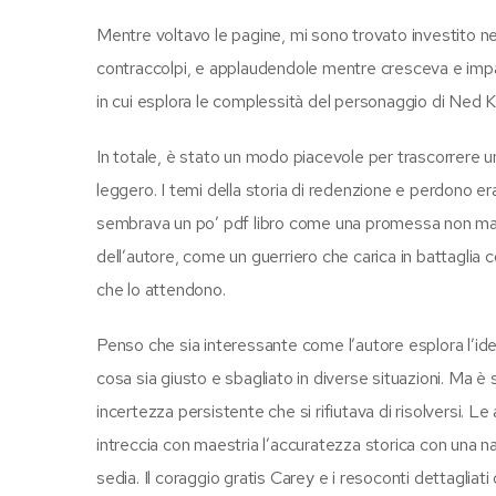
Mentre voltavo le pagine, mi sono trovato investito n
contraccolpi, e applaudendole mentre cresceva e impar
in cui esplora le complessità del personaggio di Ned Kelly
In totale, è stato un modo piacevole per trascorrere un
leggero. I temi della storia di redenzione e perdono
sembrava un po’ pdf libro come una promessa non mant
dell’autore, come un guerriero che carica in battaglia c
che lo attendono.
Penso che sia interessante come l’autore esplora l’idea 
cosa sia giusto e sbagliato in diverse situazioni. Ma è
incertezza persistente che si rifiutava di risolversi. 
intreccia con maestria l’accuratezza storica con una n
sedia. Il coraggio gratis Carey e i resoconti dettagliati