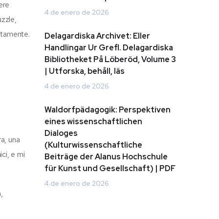
ere
4 de enero de 2026
uzzle,
entamente.
Delagardiska Archivet: Eller
Handlingar Ur Grefl. Delagardiska
Bibliotheket På Löberöd, Volume 3
| Utforska, behåll, läs
4 de enero de 2026
Waldorfpädagogik: Perspektiven
eines wissenschaftlichen
Dialoges
ra, una
(Kulturwissenschaftliche
ci, e mi
Beiträge der Alanus Hochschule
für Kunst und Gesellschaft) | PDF
4 de enero de 2026
,