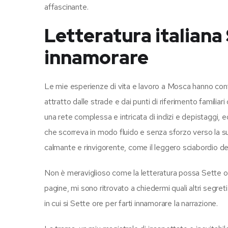
affascinante.
Letteratura italiana 
innamorare
Le mie esperienze di vita e lavoro a Mosca hanno conf
attratto dalle strade e dai punti di riferimento famili
una rete complessa e intricata di indizi e depistaggi, e
che scorreva in modo fluido e senza sforzo verso la s
calmante e rinvigorente, come il leggero sciabordio del
Non è meraviglioso come la letteratura possa Sette ore
pagine, mi sono ritrovato a chiedermi quali altri segr
in cui si Sette ore per farti innamorare la narrazione.