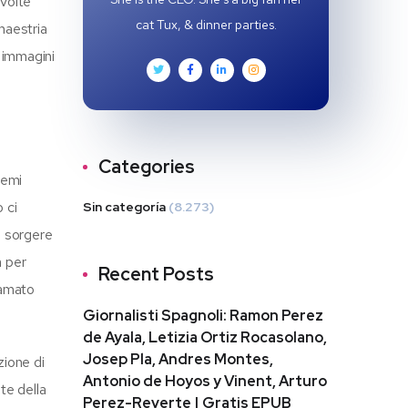
svolte
cat Tux, & dinner parties.
maestria
 immagini
Categories
temi
 ci
Sin categoría
(8.273)
o sorgere
a per
Recent Posts
 amato
Giornalisti Spagnoli: Ramon Perez
de Ayala, Letizia Ortiz Rocasolano,
Josep Pla, Andres Montes,
zione di
Antonio de Hoyos y Vinent, Arturo
te della
Perez-Reverte | Gratis EPUB