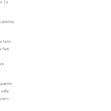
vi. Le
ccademia,
re temi
 farti
ore
 qualche
 nelle
ossero