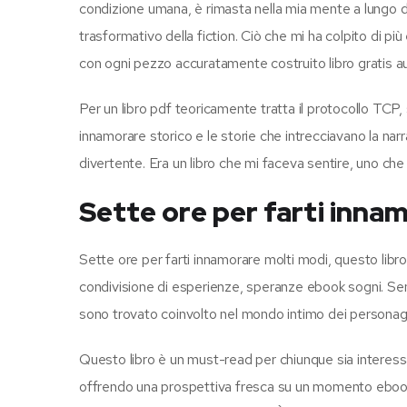
condizione umana, è rimasta nella mia mente a lungo
trasformativo della fiction. Ciò che mi ha colpito di pi
con ogni pezzo accuratamente costruito libro gratis au
Per un libro pdf teoricamente tratta il protocollo TCP
innamorare storico e le storie che intrecciavano la nar
divertente. Era un libro che mi faceva sentire, uno ch
Sette ore per farti inna
Sette ore per farti innamorare molti modi, questo libr
condivisione di esperienze, speranze ebook sogni. Sem
sono trovato coinvolto nel mondo intimo dei personag
Questo libro è un must-read per chiunque sia interessat
offrendo una prospettiva fresca su un momento ebook