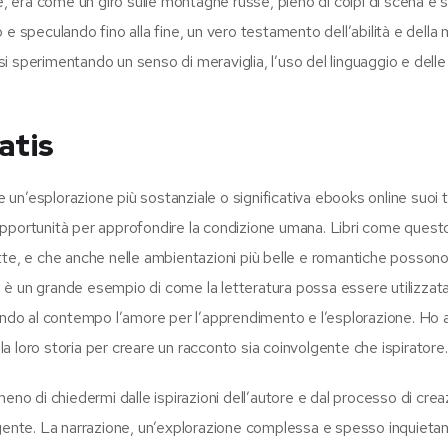
e, era come un giro sulle montagne russe, pieno di colpi di scena e 
e speculando fino alla fine, un vero testamento dell’abilità e della 
 sperimentando un senso di meraviglia, l’uso del linguaggio e delle
atis
nire un’esplorazione più sostanziale o significativa ebooks online suoi 
pportunità per approfondire la condizione umana. Libri come questo
tte, e che anche nelle ambientazioni più belle e romantiche posson
o, è un grande esempio di come la letteratura possa essere utilizzat
vendo al contempo l’amore per l’apprendimento e l’esplorazione. Ho
lla loro storia per creare un racconto sia coinvolgente che ispiratore.
eno di chiedermi dalle ispirazioni dell’autore e dal processo di crea
lgente. La narrazione, un’explorazione complessa e spesso inquietan