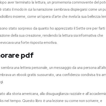
 dopo aver terminato la lettura, un promemoria commovente del pot
ù è stato il modo in cui la narrazione sembrava dispiegarsi come un p
diolibro insieme, come un’opera d’arte che rivela la sua bellezza l
, sono stato sorpreso da quanto ho apprezzato il Sette ore per farti
razione della sua creazione, rendendo la lettura sia informativa che
e evocava una forte risposta emotiva.
morare pdf
o sembra una lettera personale, un messaggio da una persona all’alt
brava un ebook gratis sussurrato, una confidenza condivisa tra ami
gi.
o alla storia americana, alla disuguaglianza razziale e all’accademia
s nel tempo. Questo libro è una lezione su come non scrivere, e