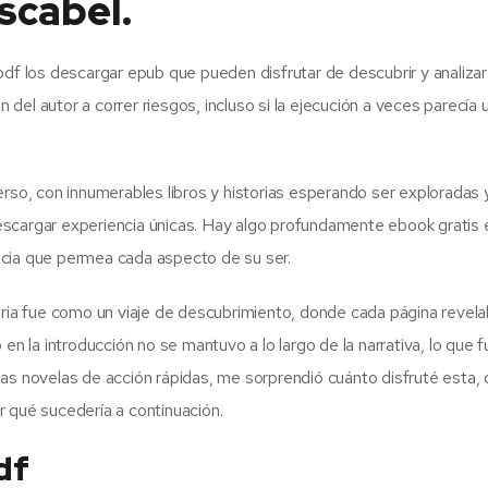
scabel.
pdf los descargar epub que pueden disfrutar de descubrir y analizar
n del autor a correr riesgos, incluso si la ejecución a veces parecía
erso, con innumerables libros y historias esperando ser exploradas 
scargar experiencia únicas. Hay algo profundamente ebook gratis 
ncia que permea cada aspecto de su ser.
oria fue como un viaje de descubrimiento, donde cada página revela
en la introducción no se mantuvo a lo largo de la narrativa, lo que 
as novelas de acción rápidas, me sorprendió cuánto disfruté esta,
r qué sucedería a continuación.
df