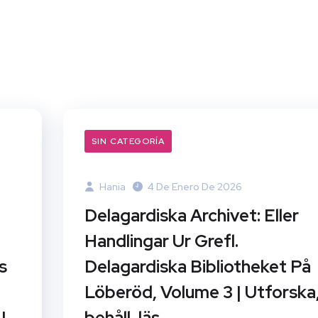
SIN CATEGORÍA
Hania
4 De Enero De 2026
Delagardiska Archivet: Eller
Handlingar Ur Grefl.
s
Delagardiska Bibliotheket På
Löberöd, Volume 3 | Utforska
|
behåll, läs