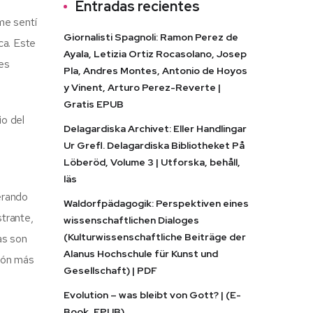
Entradas recientes
me sentí
Giornalisti Spagnoli: Ramon Perez de
ca. Este
Ayala, Letizia Ortiz Rocasolano, Josep
nes
Pla, Andres Montes, Antonio de Hoyos
y Vinent, Arturo Perez-Reverte |
Gratis EPUB
io del
Delagardiska Archivet: Eller Handlingar
Ur Grefl. Delagardiska Bibliotheket På
Löberöd, Volume 3 | Utforska, behåll,
läs
erando
Waldorfpädagogik: Perspektiven eines
strante,
wissenschaftlichen Dialoges
(Kulturwissenschaftliche Beiträge der
as son
Alanus Hochschule für Kunst und
ión más
Gesellschaft) | PDF
Evolution – was bleibt von Gott? | (E-
Book, EPUB)