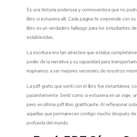
Es una historia poderosa y conmovedora que no podrás 
libro si estuviera allí. Cada página te sorprende con su
libro es un verdadero hallazgo para los estudiantes d
establecidas.
La escritura era tan atractiva que estaba completamen
poder de la narrativa y su capacidad para transportar
inspirarnos a ser mejores versiones de nosotros mism
La pdf gratis que sentí con el libro fue instantánea,
pacientemente. Sentí como si estuviera en un viaje, u
pero en última pdf libro gratificante. Al reflexionar s
aquellas que permanecen contigo mucho después de t
profunda del mundo.