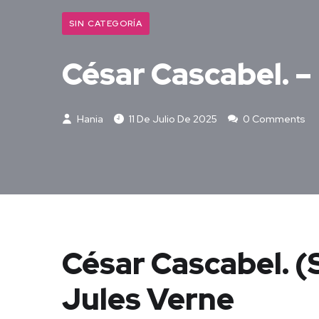
SIN CATEGORÍA
César Cascabel. –
Hania
11 De Julio De 2025
0 Comments
César Cascabel. (
Jules Verne