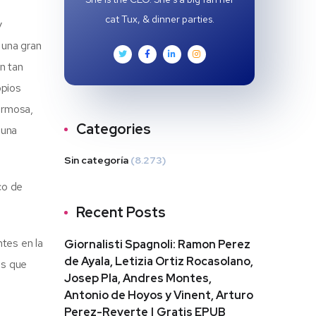
cat Tux, & dinner parties.
y
 una gran
n tan
opios
ermosa,
Categories
 una
Sin categoría
(8.273)
co de
Recent Posts
ntes en la
Giornalisti Spagnoli: Ramon Perez
de Ayala, Letizia Ortiz Rocasolano,
as que
Josep Pla, Andres Montes,
Antonio de Hoyos y Vinent, Arturo
Perez-Reverte | Gratis EPUB