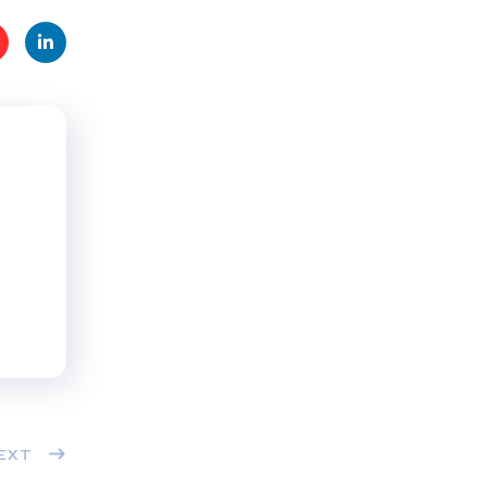
t
Linke
s
dIn
EXT