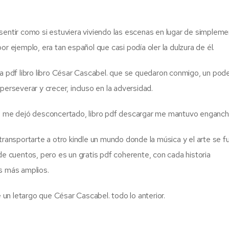
sentir como si estuviera viviendo las escenas en lugar de simplem
r ejemplo, era tan español que casi podía oler la dulzura de él.
encia pdf libro libro César Cascabel. que se quedaron conmigo, un po
perseverar y crecer, incluso en la adversidad.
ces me dejó desconcertado, libro pdf descargar me mantuvo enganc
transportarte a otro kindle un mundo donde la música y el arte se f
de cuentos, pero es un gratis pdf coherente, con cada historia
as más amplios.
e un letargo que César Cascabel. todo lo anterior.