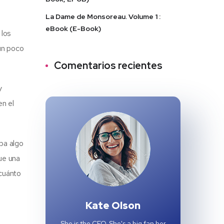
La Dame de Monsoreau. Volume 1 :
eBook (E-Book)
 los
 un poco
Comentarios recientes
y
en el
ba algo
fue una
 cuánto
Kate Olson
She is the CEO. She's a big fan her