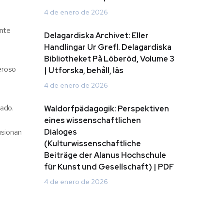
4 de enero de 2026
ente
Delagardiska Archivet: Eller
Handlingar Ur Grefl. Delagardiska
Bibliotheket På Löberöd, Volume 3
deroso
| Utforska, behåll, läs
4 de enero de 2026
hado.
Waldorfpädagogik: Perspektiven
eines wissenschaftlichen
usionan
Dialoges
(Kulturwissenschaftliche
Beiträge der Alanus Hochschule
für Kunst und Gesellschaft) | PDF
4 de enero de 2026