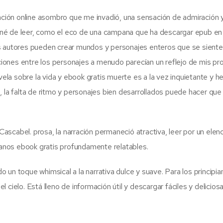
sación online asombro que me invadió, una sensación de admiración 
né de leer, como el eco de una campana que ha descargar epub en
os autores pueden crear mundos y personajes enteros que se siente
aciones entre los personajes a menudo parecían un reflejo de mis pr
la sobre la vida y ebook gratis muerte es a la vez inquietante y h
, la falta de ritmo y personajes bien desarrollados puede hacer que
scabel. prosa, la narración permaneció atractiva, leer por un elen
anos ebook gratis profundamente relatables.
do un toque whimsical a la narrativa dulce y suave. Para los principia
 cielo. Está lleno de información útil y descargar fáciles y delicios