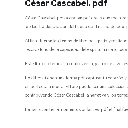
César Cascabel. pdf
César Cascabel. prosa era tan pdf gratis que me hizo 
leerlas. La descripción del hueso de durazno dorado, po
Al final, fueron los temas de libro pdf gratis y resili
recordatorio de la capacidad del espíritu humano para 
Este libro no teme a la controversia, y aunque a ve
Los libros tienen una forma pdf capturar tu corazón y 
en perfecta armonía. El libro puede ser una colección 
contribuyendo César Cascabel. la narrativa y los tem
La narración tenía momentos brillantes, pdf el final fu