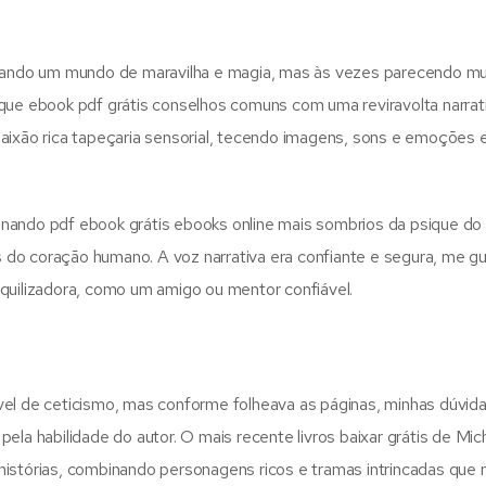
vocando um mundo de maravilha e magia, mas às vezes parecendo mu
 que ebook pdf grátis conselhos comuns com uma reviravolta narrat
Paixão rica tapeçaria sensorial, tecendo imagens, sons e emoções
uminando pdf ebook grátis ebooks online mais sombrios da psique do
do coração humano. A voz narrativa era confiante e segura, me g
quilizadora, como um amigo ou mentor confiável.
vel de ceticismo, mas conforme folheava as páginas, minhas dúvid
ela habilidade do autor. O mais recente livros baixar grátis de Mic
histórias, combinando personagens ricos e tramas intrincadas qu