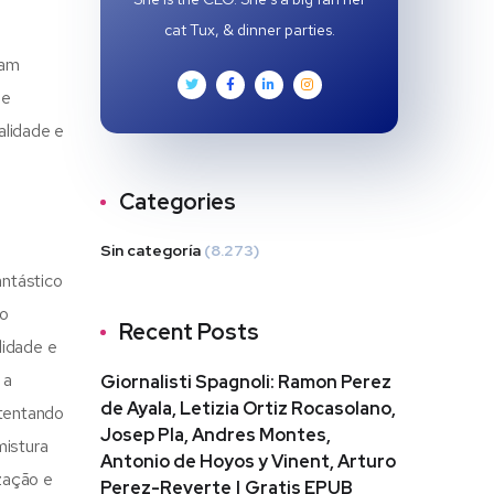
cat Tux, & dinner parties.
vam
de
alidade e
Categories
Sin categoría
(8.273)
antástico
po
Recent Posts
didade e
 a
Giornalisti Spagnoli: Ramon Perez
de Ayala, Letizia Ortiz Rocasolano,
 tentando
Josep Pla, Andres Montes,
mistura
Antonio de Hoyos y Vinent, Arturo
ização e
Perez-Reverte | Gratis EPUB