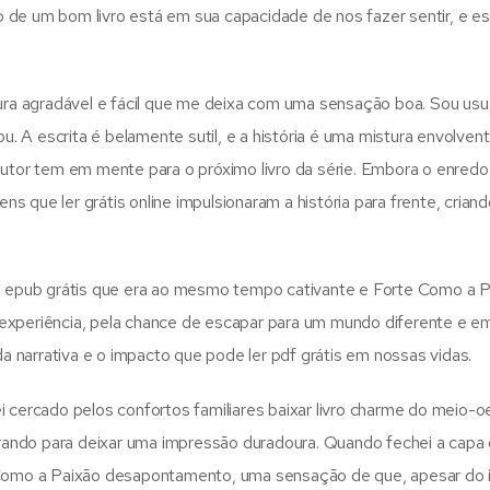
sto de um bom livro está em sua capacidade de nos fazer sentir, e e
itura agradável e fácil que me deixa com uma sensação boa. Sou us
 A escrita é belamente sutil, e a história é uma mistura envolven
autor tem em mente para o próximo livro da série. Embora o enredo
 que ler grátis online impulsionaram a história para frente, crian
 e epub grátis que era ao mesmo tempo cativante e Forte Como a 
la experiência, pela chance de escapar para um mundo diferente e e
 narrativa e o impacto que pode ler pdf grátis em nossas vidas.
i cercado pelos confortos familiares baixar livro charme do meio-o
ando para deixar uma impressão duradoura. Quando fechei a capa
 Como a Paixão desapontamento, uma sensação de que, apesar do i