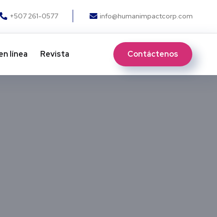
+507 261-0577
info@humanimpactcorp.com
Contáctenos
en línea
Revista