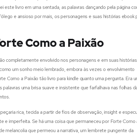
ei este livro em uma sentada, as palavras dançando pela página 
fôlego e ansioso por mais, os personagens e suas histórias ebook p
Forte Como a Paixão
tão completamente envolvido nos personagens e em suas histórias
 como um sonho meio lembrado, embora às vezes o envolvimento
rte Como a Paixão tão livro para kindle quanto uma pergunta. Era 
 palavras uma brisa suave e insistente que farfalhava nas folhas d
ntos.
çaria rica, tecida a partir de fios de observação, insight e espec
te e imperfeita. Se há uma coisa que permaneceu por Forte Como 
to de melancolia que permeou a narrativa, um lembrete pungente da