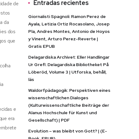
Entradas recientes
cidade de
estos
Giornalisti Spagnoli: Ramon Perez de
ta da
Ayala, Letizia Ortiz Rocasolano, Josep
ções dos
Pla, Andres Montes, Antonio de Hoyos
y Vinent, Arturo Perez-Reverte |
gos que
Gratis EPUB
Delagardiska Archivet: Eller Handlingar
Ur Grefl. Delagardiska Bibliotheket På
scolha
Löberöd, Volume 3 | Utforska, behåll,
läs
ia
Waldorfpädagogik: Perspektiven eines
wissenschaftlichen Dialoges
(Kulturwissenschaftliche Beiträge der
ecidas e
Alanus Hochschule für Kunst und
que era
Gesellschaft) | PDF
lembrete
Evolution – was bleibt von Gott? | (E-
Book, EPUB)