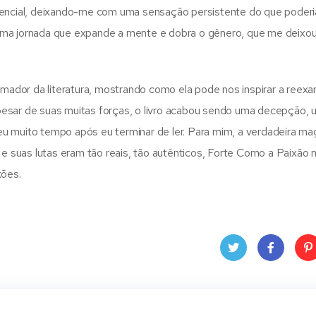
tencial, deixando-me com uma sensação persistente do que poderi
l, uma jornada que expande a mente e dobra o gênero, que me deix
rmador da literatura, mostrando como ela pode nos inspirar a reexa
pesar de suas muitas forças, o livro acabou sendo uma decepção, 
u muito tempo após eu terminar de ler. Para mim, a verdadeira ma
 e suas lutas eram tão reais, tão autênticos, Forte Como a Paixão 
xões.
Twit
Face
Pin
ter
book
ere