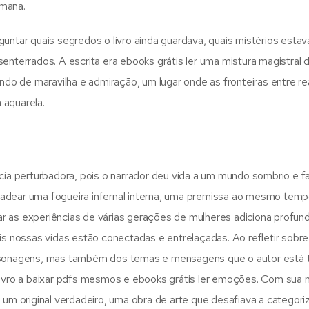
umana.
guntar quais segredos o livro ainda guardava, quais mistérios esta
enterrados. A escrita era ebooks grátis ler uma mistura magistral 
o de maravilha e admiração, um lugar onde as fronteiras entre re
 aquarela.
ncia perturbadora, pois o narrador deu vida a um mundo sombrio e f
cadear uma fogueira infernal interna, uma premissa ao mesmo tem
orar as experiências de várias gerações de mulheres adiciona profun
is nossas vidas estão conectadas e entrelaçadas. Ao refletir sobre
personagens, mas também dos temas e mensagens que o autor está
livro a baixar pdfs mesmos e ebooks grátis ler emoções. Com sua 
 um original verdadeiro, uma obra de arte que desafiava a categor