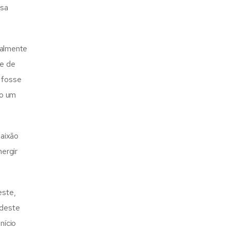
ssa
ualmente
te de
 fosse
do um
Paixão
mergir
este,
 deste
nício