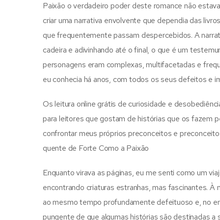
Paixão o verdadeiro poder deste romance não estav
criar uma narrativa envolvente que dependia das liv
que frequentemente passam despercebidos. A narrati
cadeira e adivinhando até o final, o que é um testem
personagens eram complexas, multifacetadas e frequ
eu conhecia há anos, com todos os seus defeitos e i
Os leitura online grátis de curiosidade e desobediênc
para leitores que gostam de histórias que os fazem p
confrontar meus próprios preconceitos e preconceito
quente de Forte Como a Paixão
Enquanto virava as páginas, eu me senti como um via
encontrando criaturas estranhas, mas fascinantes. À 
ao mesmo tempo profundamente defeituoso e, no enta
pungente de que algumas histórias são destinadas a 