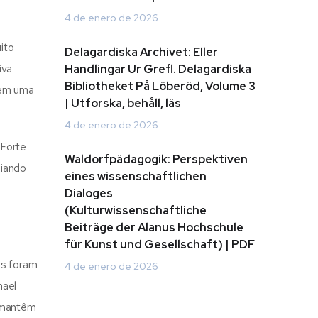
4 de enero de 2026
ito
Delagardiska Archivet: Eller
iva
Handlingar Ur Grefl. Delagardiska
Bibliotheket På Löberöd, Volume 3
 em uma
| Utforska, behåll, läs
4 de enero de 2026
 Forte
Waldorfpädagogik: Perspektiven
uiando
eines wissenschaftlichen
Dialoges
(Kulturwissenschaftliche
Beiträge der Alanus Hochschule
für Kunst und Gesellschaft) | PDF
as foram
4 de enero de 2026
hael
e mantêm