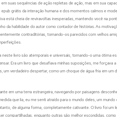
a em suas sequências de ação repletas de ação, mas em sua capa
ros epub grátis da interação humana e dos momentos calmos e mod
va está cheia de reviravoltas inesperadas, mantendo você na pon
unho da habilidade do autor como contador de histórias. As motiva
entemente contraditórias, tornando-os parecidos com velhos ami
mperfeições.
ia neste livro são atemporais e universais, tornando-o uma ótima e
ensar. Era um livro que desafiava minhas suposições, me forçava a
s, um verdadeiro despertar, como um choque de água fria em um d
jante em uma terra estrangeira, navegando por paisagens desconh
medida que lia, eu me senti atraído para o mundo deles, um mundo 
nto, de alguma forma, completamente cativante. O livro foi um 
ser compartilhadas, enquanto outras são melhor escondidas, como