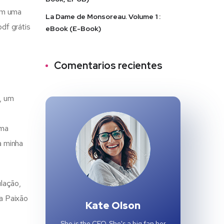
com uma
La Dame de Monsoreau. Volume 1 :
df grátis
eBook (E-Book)
Comentarios recientes
, um
uma
a minha
ulação,
a Paixão
Kate Olson
She is the CEO. She's a big fan her