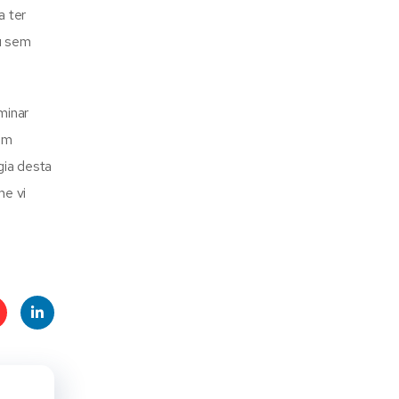
a ter
ou sem
minar
um
gia desta
me vi
t
Linke
s
dIn