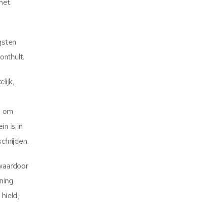
met
gsten
onthult.
lijk,
n om
n is in
chrijden.
 waardoor
ning
hield,