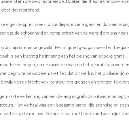
 unieke stem die diep resoneerde. Boeken die theorie combineren 
 doet dat uitstekend.
ze eigen hoop en vrees, onze diepste verlangens en donkerste an
eer dat de schoonheid en complexiteit van de wereld om ons heen 
gids mijn interesse gewekt. Het is goed georganiseerd en toeganke
 boek is een krachtig herinnering aan het belang van ebooks gratis
empathie en begrip, en de manieren waarop het gebruikt kan worde
r begrip te bevorderen. Het feit dat dit werk in het publieke domei
bewijs van de kracht van literatuur om grenzen en grenzen te overs
d gemaakte verkenning van een belangrijk grafisch ontwerpconcept,
ructeurs. Het verhaal was een langzame brand, die spanning en span
vertelling die me aan De muziek van het bloed rand van mijn stoel 