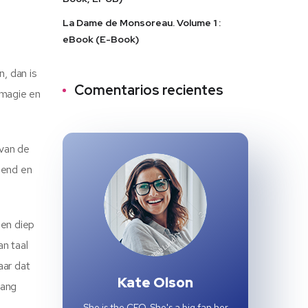
La Dame de Monsoreau. Volume 1 :
eBook (E-Book)
n, dan is
Comentarios recientes
 magie en
 van de
pend en
 en diep
an taal
aar dat
Kate Olson
lang
She is the CEO. She's a big fan her