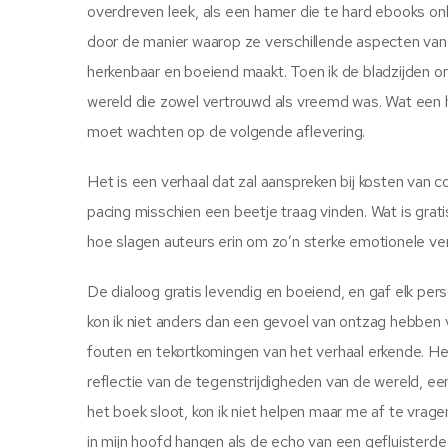
overdreven leek, als een hamer die te hard ebooks onlin
door de manier waarop ze verschillende aspecten van d
herkenbaar en boeiend maakt. Toen ik de bladzijden o
wereld die zowel vertrouwd als vreemd was. Wat een heerl
moet wachten op de volgende aflevering.
Het is een verhaal dat zal aanspreken bij kosten van 
pacing misschien een beetje traag vinden. Wat is grat
hoe slagen auteurs erin om zo’n sterke emotionele ve
De dialoog gratis levendig en boeiend, en gaf elk per
kon ik niet anders dan een gevoel van ontzag hebben vo
fouten en tekortkomingen van het verhaal erkende. Het 
reflectie van de tegenstrijdigheden van de wereld, een
het boek sloot, kon ik niet helpen maar me af te vra
in mijn hoofd hangen als de echo van een gefluisterde