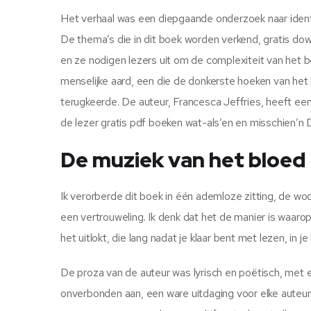
Het verhaal was een diepgaande onderzoek naar ident
De thema’s die in dit boek worden verkend, gratis downl
en ze nodigen lezers uit om de complexiteit van het
menselijke aard, een die de donkerste hoeken van he
terugkeerde. De auteur, Francesca Jeffries, heeft e
de lezer gratis pdf boeken wat-als’en en misschien’n
De muziek van het bloed
Ik verorberde dit boek in één ademloze zitting, de w
een vertrouweling. Ik denk dat het de manier is waaro
het uitlokt, die lang nadat je klaar bent met lezen, in
De proza van de auteur was lyrisch en poëtisch, met e
onverbonden aan, een ware uitdaging voor elke auteur 