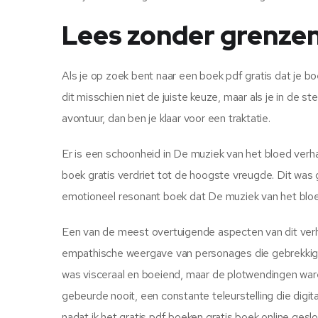
Lees zonder grenzen
Als je op zoek bent naar een boek pdf gratis dat je boe
dit misschien niet de juiste keuze, maar als je in de 
avontuur, dan ben je klaar voor een traktatie.
Er is een schoonheid in De muziek van het bloed verha
boek gratis verdriet tot de hoogste vreugde. Dit was g
emotioneel resonant boek dat De muziek van het bloed 
Een van de meest overtuigende aspecten van dit verha
empathische weergave van personages die gebrekkig, he
was visceraal en boeiend, maar de plotwendingen ware
gebeurde nooit, een constante teleurstelling die digi
nadat ik het gratis pdf boeken gratis boek online gesl