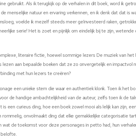
e gebruikt. Als ik terugkijk op de verhalen in dit boek, word ik getr
e menselijke natuur en ervaring verkennen, en ik denk dat dat is w
msloeg, voelde ik mezelf steeds meer geïnvesteerd raken, getrokke
ijke serie! Het is zoet en pijnlijk om eindelijk bij te zijn, wetende 
complexe, literaire fictie, hoewel sommige lezers De muziek van het
is lezen aan bepaalde boeken dat ze zo onvergetelijk en impactvol 
rbinding met hun lezers te creëren?
sonage een unieke stem die waar en authentiek klonk. Toen ik het bo
or de handige ambachtelijkheid van de auteur, zelfs toen ik de talr
is een curieus ding, hoe een boek zowel mooi als lelijk kan zijn, ee
 rommelig, onvolmaakt ding dat elke gemakkelijke categorisatie tart
gen wat de toekomst voor deze personages in petto had, hun verhale
 belofte.