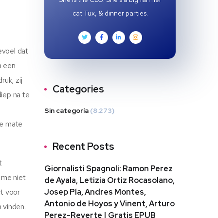
cat Tux, & dinner parties.
evoel dat
n een
ruk, zij
Categories
iep na te
Sin categoría
(8.273)
de mate
Recent Posts
t
Giornalisti Spagnoli: Ramon Perez
 me niet
de Ayala, Letizia Ortiz Rocasolano,
ct voor
Josep Pla, Andres Montes,
Antonio de Hoyos y Vinent, Arturo
 vinden.
Perez-Reverte | Gratis EPUB