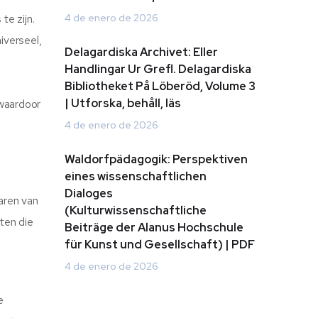
e zijn.
4 de enero de 2026
iverseel,
Delagardiska Archivet: Eller
Handlingar Ur Grefl. Delagardiska
Bibliotheket På Löberöd, Volume 3
| Utforska, behåll, läs
 waardoor
4 de enero de 2026
Waldorfpädagogik: Perspektiven
eines wissenschaftlichen
Dialoges
aren van
(Kulturwissenschaftliche
ten die
Beiträge der Alanus Hochschule
für Kunst und Gesellschaft) | PDF
4 de enero de 2026
e