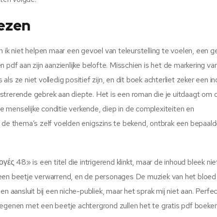
lezen
 ik niet helpen maar een gevoel van teleurstelling te voelen, een g
 pdf aan zijn aanzienlijke belofte. Misschien is het de markering va
 ze niet volledig positief zijn, en dit boek achterliet zeker een ind
strerende gebrek aan diepte. Het is een roman die je uitdaagt om d
 menselijke conditie verkende, diep in de complexiteiten en
r de thema’s zelf voelden enigszins te bekend, ontbrak een bepaal
» is een titel die intrigerend klinkt, maar de inhoud bleek nie
 een beetje verwarrend, en de personages De muziek van het bloed
n aansluit bij een niche-publiek, maar het sprak mij niet aan. Perfe
iegenen met een beetje achtergrond zullen het te gratis pdf boeken