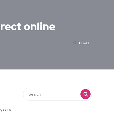
irect online
3
Likes
igszins