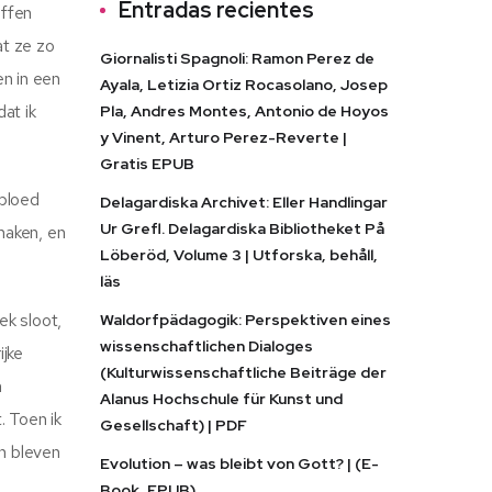
Entradas recientes
offen
at ze zo
Giornalisti Spagnoli: Ramon Perez de
n in een
Ayala, Letizia Ortiz Rocasolano, Josep
dat ik
Pla, Andres Montes, Antonio de Hoyos
y Vinent, Arturo Perez-Reverte |
Gratis EPUB
 bloed
Delagardiska Archivet: Eller Handlingar
Ur Grefl. Delagardiska Bibliotheket På
maken, en
Löberöd, Volume 3 | Utforska, behåll,
läs
ek sloot,
Waldorfpädagogik: Perspektiven eines
wissenschaftlichen Dialoges
ijke
(Kulturwissenschaftliche Beiträge der
n
Alanus Hochschule für Kunst und
. Toen ik
Gesellschaft) | PDF
n bleven
Evolution – was bleibt von Gott? | (E-
Book, EPUB)