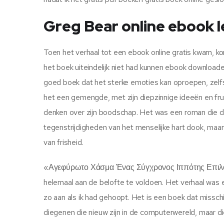
Greg Bear online ebook 
Toen het verhaal tot een ebook online gratis kwam, kon
het boek uiteindelijk niet had kunnen ebook downloaden
goed boek dat het sterke emoties kan oproepen, zelfs als
het een gemengde, met zijn diepzinnige ideeën en fru
denken over zijn boodschap. Het was een roman die de
tegenstrijdigheden van het menselijke hart dook, maa
van frisheid.
«Αγεφύρωτο Χάσμα Ένας Σύγχρονος Ιππότης Επιλογές 48
helemaal aan de belofte te voldoen. Het verhaal was
zo aan als ik had gehoopt. Het is een boek dat misschie
diegenen die nieuw zijn in de computerwereld, maar d