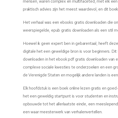
mensen, waren complex en multifaceted, met elk een
praktisch advies zijn het meest waardevol, en dit boek
Het verhaal was een ebooks gratis downloaden die on
weerspiegelde, epub gratis downloaden als een stil m
Hoewel ik geen expert ben in gebarentaal, heeft deze 
digitale het een geweldige bron is voor beginners. Dit
downloaden in het ebook pdf gratis downloaden van 
complexe sociale kwesties te onderzoeken en een grote
de Verenigde Staten en mogelijk andere landen is een 
Elk hoofdstuk is een boek online lezen gratis en goe
het een geweldig startpunt is voor studenten en inst
opbouwde tot het allerlaatste einde, een meeslepende 
een waar meesterwerk van verhalenvertellen.