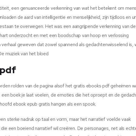
iteit, een genuanceerde verkenning van wat het betekent om mens t
oaden de aard van intelligentie en menselijkheid, zijn tijdloos en un
 bestaan te overwegen. Het was een aangrijpende verkenning van de
t hart onderzocht en met een boodschap van hoop en verlossing
en verhaal geweven dat zowel spannend als gedachtenwisselend is,
 De muziek van het bloed
 pdf
oorden rolden van de pagina alsof het gratis ebooks pdf geheimen w
p een boek je laat voelen, de emoties die het oproept en de gedach
 je hoofd ebook epub gratis hangen als een spook.
en sterke nadruk op taal en vorm, maar het narratief voelde vaak
die een boeiend narratief wil creëren. De personages, net als echt