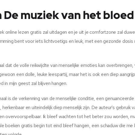
 De muziek van het bloed
k online lezen gratis zal uitdagen en je uit je comfortzone zal duwe
stemming bent voor iets lichtvoetigs en leuk, met een gezonde dosis
al dat de volle reikwijdte van menselijke emoties kan overbrengen,
ewoon een dolle, leuke leespartij, maar het is ook een diep aangrij
in mijn geest zal blijven hangen.
al is de verkenning van de menselijke conditie, een genuanceerde
rkenbaar en uiteindelijk diep menselijk zijn. De auteur’s gebruik v
n overvoorspelbaar. Ik bleef wachten tot het beter zou worden, m
tale boeken gratis begin tot eind bleef hangen, een schaduw die me 
oten volgde.