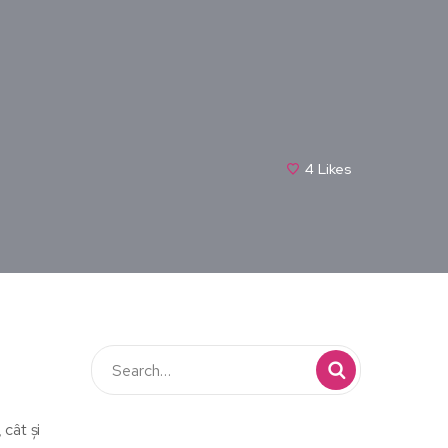
4
Likes
 cât și