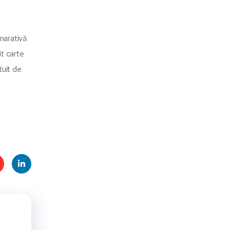
narativă
it carte
tuit de
t
Linke
s
dIn