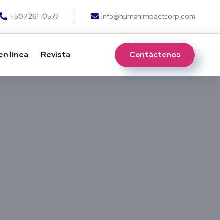
+507 261-0577
info@humanimpactcorp.com
Contáctenos
en línea
Revista