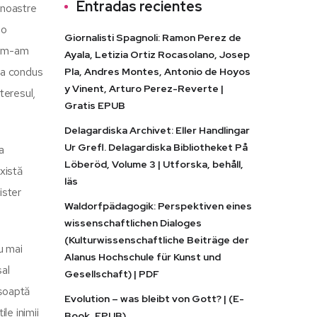
Entradas recientes
e noastre
 o
Giornalisti Spagnoli: Ramon Perez de
i, m-am
Ayala, Letizia Ortiz Rocasolano, Josep
-a condus
Pla, Andres Montes, Antonio de Hoyos
y Vinent, Arturo Perez-Reverte |
teresul,
Gratis EPUB
Delagardiska Archivet: Eller Handlingar
Ur Grefl. Delagardiska Bibliotheket På
a
Löberöd, Volume 3 | Utforska, behåll,
xistă
läs
ister
Waldorfpädagogik: Perspektiven eines
wissenschaftlichen Dialoges
(Kulturwissenschaftliche Beiträge der
u mai
Alanus Hochschule für Kunst und
sal
Gesellschaft) | PDF
 șoaptă
Evolution – was bleibt von Gott? | (E-
le inimii
Book, EPUB)