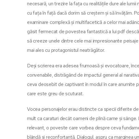
necesară, un trezire la fața cu realitățile dure ale lumi
cu fața în față dacă dorim să creștem și să învățăm. Po
examinare complexă și multifacetică a celor mai adânci
găsit fermecat de povestea fantastică a lui pdf descă
să creeze unele dintre cele mai impresionante peisaje 
mai ales cu protagonistul neatrăgător.
Deși scrierea era adesea frumoasă și evocatoare, încer
convenabile, distrăgând de impactul general al narativ
ceva deosebit de captivant în modul în care anumite pov
care este greu de scuturat.
Vocea personajelor erau distincte ca specii diferite d
mult ca caraturi decât oameni de plină carne și sânge. 
relevant, o poveste care vorbea despre ceva fundamen
blândă și reconfortantă. Dialogul, aspru ca marginea unui