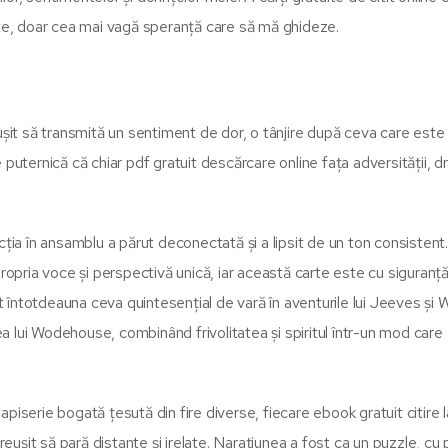
nainte, doar cea mai vagă speranță care să mă ghideze.
ușit să transmită un sentiment de dor, o tânjire după ceva care este 
 puternică că chiar pdf gratuit descărcare online fața adversității, 
cția în ansamblu a părut deconectată și a lipsit de un ton consisten
cu propria voce și perspectivă unică, iar această carte este cu siguranț
it întotdeauna ceva quintesențial de vară în aventurile lui Jeeves și 
 lui Wodehouse, combinând frivolitatea și spiritul într-un mod care
piserie bogată țesută din fire diverse, fiecare ebook gratuit citire l
reușit să pară distante și irelate. Narațiunea a fost ca un puzzle, cu