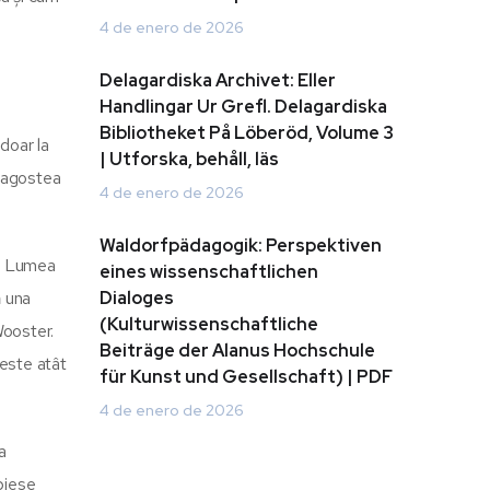
4 de enero de 2026
Delagardiska Archivet: Eller
Handlingar Ur Grefl. Delagardiska
Bibliotheket På Löberöd, Volume 3
doar la
| Utforska, behåll, läs
dragostea
4 de enero de 2026
Waldorfpädagogik: Perspektiven
t. Lumea
eines wissenschaftlichen
ă una
Dialoges
(Kulturwissenschaftliche
Wooster.
Beiträge der Alanus Hochschule
 este atât
für Kunst und Gesellschaft) | PDF
4 de enero de 2026
a
 piese