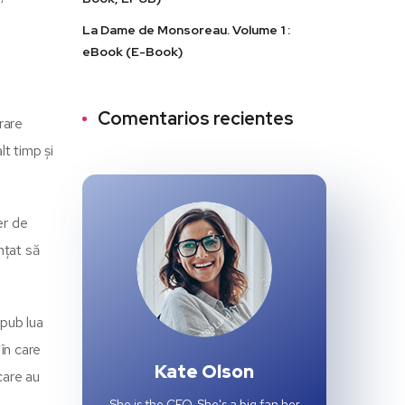
La Dame de Monsoreau. Volume 1 :
eBook (E-Book)
Comentarios recientes
rare
lt timp și
er de
nțat să
epub lua
 în care
Kate Olson
care au
She is the CEO. She's a big fan her