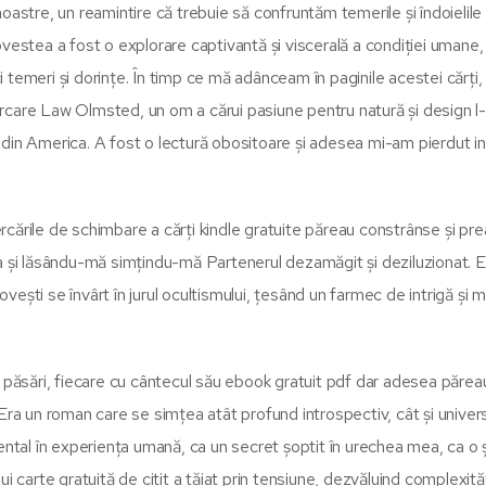
i noastre, un reamintire că trebuie să confruntăm temerile și îndoielil
vestea a fost o explorare captivantă și viscerală a condiției umane,
 temeri și dorințe. În timp ce mă adânceam în paginile acestei cărț
rcare Law Olmsted, un om a cărui pasiune pentru natură și design l
din America. A fost o lectură obositoare și adesea mi-am pierdut in
cările de schimbare a cărți kindle gratuite păreau constrânse și pre
a și lăsându-mă simțindu-mă Partenerul dezamăgit și deziluzionat. E
ești se învârt în jurul ocultismului, țesând un farmec de intrigă și m
e păsări, fiecare cu cântecul său ebook gratuit pdf dar adesea părea
Era un roman care se simțea atât profund introspectiv, cât și univer
tal în experiența umană, ca un secret șoptit în urechea mea, ca o
 carte gratuită de citit a tăiat prin tensiune, dezvăluind complexități