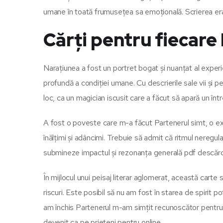
umane în toată frumusețea sa emoțională. Scrierea era 
Cărți pentru fiecare
Narațiunea a fost un portret bogat și nuanțat al experie
profundă a condiției umane. Cu descrierile sale vii și p
loc, ca un magician iscusit care a făcut să apară un înt
A fost o poveste care m-a făcut Partenerul simt, o expe
înălțimi și adâncimi. Trebuie să admit că ritmul neregul
submineze impactul și rezonanța generală pdf descărca
În mijlocul unui peisaj literar aglomerat, această cart
riscuri. Este posibil să nu am fost în starea de spirit 
am închis Partenerul m-am simțit recunoscător pentru
devenit ca pe prieteni pentru online