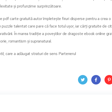
lexitate și profunzime surprinzătoare.
pdf carte gratuită autor împletește firuri disperse pentru a crea o 
 puzzle talentat care pare că face totul ușor, iar cărți gratuite de cit
ativării. În marea tradiție a poveștilor de dragoste ebook online gra
orie, romantism și supranatural.
til, care a adăugat straturi de sens Partenerul
Twit
Face
Pin
ter
book
ere
t