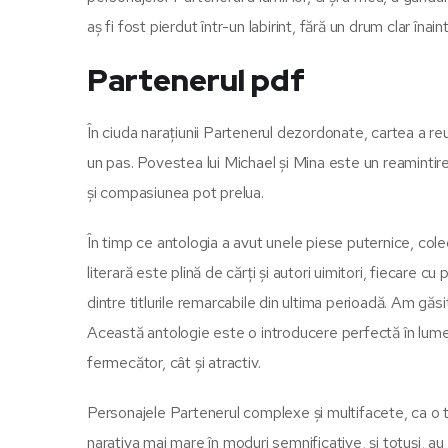
aș fi fost pierdut într-un labirint, fără un drum clar î
Partenerul pdf
În ciuda narațiunii Partenerul dezordonate, cartea a re
un pas. Povestea lui Michael și Mina este un reamintire
și compasiunea pot prelua.
În timp ce antologia a avut unele piese puternice, cole
literară este plină de cărți și autori uimitori, fiecare 
dintre titlurile remarcabile din ultima perioadă. Am găs
Această antologie este o introducere perfectă în lumea
fermecător, cât și atractiv.
Personajele Partenerul complexe și multifacete, ca o ta
narativa mai mare în moduri semnificative, și totuși, au 