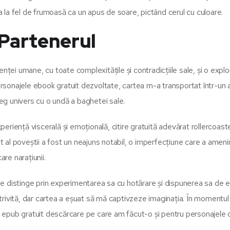
la fel de frumoasă ca un apus de soare, pictând cerul cu culoare.
 Partenerul
nței umane, cu toate complexitățile și contradicțiile sale, și o explo
ersonajele ebook gratuit dezvoltate, cartea m-a transportat într-un a
reg univers cu o undă a baghetei sale.
riență viscerală și emoțională, citire gratuită adevărat rollercoast
at al poveștii a fost un neajuns notabil, o imperfecțiune care a ameni
re narațiunii.
e se distinge prin experimentarea sa cu hotărare și dispunerea sa de 
potrivită, dar cartea a eșuat să mă captivzeze imaginația. În momentul
 epub gratuit descărcare pe care am făcut-o și pentru personajele 