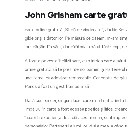
John Grisham carte grat
carte online gratuită „Sticlă de vindecare”, Jackie Ke
gildelor și a datoriilor. Pe măsură ce citeam, m-am simț
lor scârțâind în vânt, dar călătoria a părut fără scop, d
A fost o poveste încălzitoare, cu o intriga care a părut u
online gratuită să te prezinte noi oameni și Partenerul 
unei femei cu adevărat remarcabile. Conceptul de găuri 
Ponds a fost un gest frumos, însă.
Dacă sunt sincer, singura lucru care m-a ținut citind a 
limbajului în carte a fost adesea poetică și lirică, cre
înapoi la experiența de a citi acest roman, sunt impres
personajelor Partenerul a lumii lor, ci și a mea, a gândur