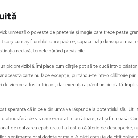
uită
swick urmează o poveste de prietenie și magie care trece peste gran
it ca și cum aș fi umblat citire pădure, copacii înalți deasupra mea, r
estinația neclară, temele părând previzibile.
n pic previzibilă. Îmi place cum cărțile pot să te ducă într-o călători
iar această carte nu face excepție, purtându-te într-o călătorie prin 
de vierme a fost intrigant, dar execuția a părut un pic plată. Implic
fost speranța că în cele din urmă va răspunde la potențialul său. Utili
ând o atmosferă de vis care era atât tulburătoare, cât și frumoasă. Câ
ionat de realizarea epub gratuit a fost o călătorie de descoperire, n
ilor, sentimentelor și dorințelor mele. A cărți gratuite de citit online 