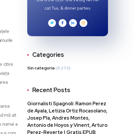
cat Tux, & dinner parties.
ițele
amurile
Categories
e citire
Sin categoría
(8.273)
viața
area
Recent Posts
Giornalisti Spagnoli: Ramon Perez
zarea
de Ayala, Letizia Ortiz Rocasolano,
nd mă uit
Josep Pla, Andres Montes,
u numai a
Antonio de Hoyos y Vinent, Arturo
Perez-Reverte | Gratis EPUB
ca și cum