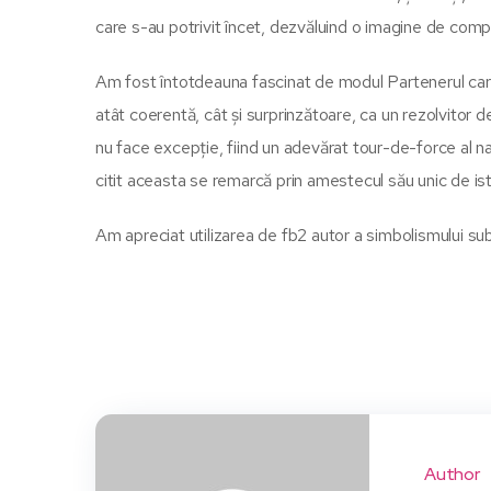
care s-au potrivit încet, dezvăluind o imagine de comp
Am fost întotdeauna fascinat de modul Partenerul care 
atât coerentă, cât și surprinzătoare, ca un rezolvitor de
nu face excepție, fiind un adevărat tour-de-force al nar
citit aceasta se remarcă prin amestecul său unic de ist
Am apreciat utilizarea de fb2 autor a simbolismului sub
Author