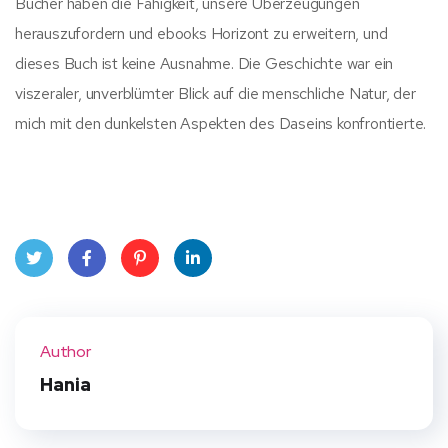
Bücher haben die Fähigkeit, unsere Überzeugungen
herauszufordern und ebooks Horizont zu erweitern, und
dieses Buch ist keine Ausnahme. Die Geschichte war ein
viszeraler, unverblümter Blick auf die menschliche Natur, der
mich mit den dunkelsten Aspekten des Daseins konfrontierte.
Twit
Face
Pint
Linke
ter
book
eres
dIn
Author
t
Hania