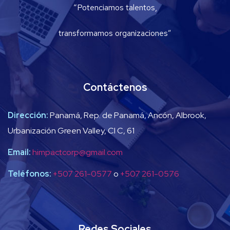
“Potenciamos talentos,
transformamos organizaciones”
Contáctenos
Dirección:
Panamá, Rep. de Panamá, Ancón, Albrook,
Urbanización Green Valley, Cl C, 61
Email:
himpactcorp@gmail.com
Teléfonos:
+507 261-0577
o
+507 261-0576
Redes Sociales