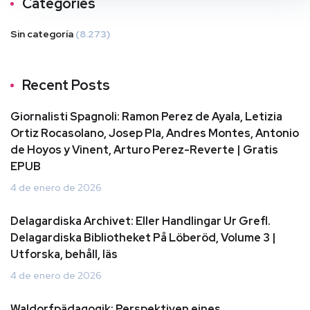
Categories
Sin categoría
(8.273)
Recent Posts
Giornalisti Spagnoli: Ramon Perez de Ayala, Letizia
Ortiz Rocasolano, Josep Pla, Andres Montes, Antonio
de Hoyos y Vinent, Arturo Perez-Reverte | Gratis
EPUB
4 de enero de 2026
Delagardiska Archivet: Eller Handlingar Ur Grefl.
Delagardiska Bibliotheket På Löberöd, Volume 3 |
Utforska, behåll, läs
4 de enero de 2026
Waldorfpädagogik: Perspektiven eines