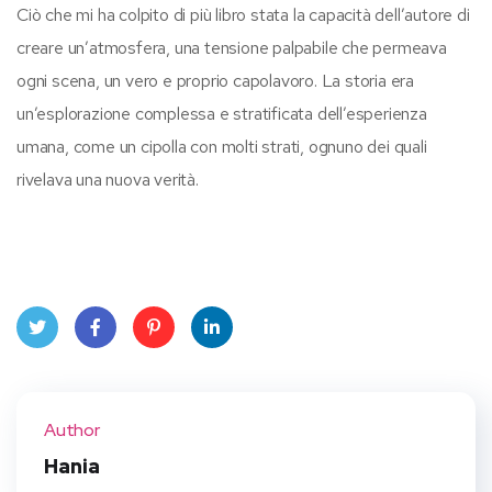
Ciò che mi ha colpito di più libro stata la capacità dell’autore di
creare un’atmosfera, una tensione palpabile che permeava
ogni scena, un vero e proprio capolavoro. La storia era
un’esplorazione complessa e stratificata dell’esperienza
umana, come un cipolla con molti strati, ognuno dei quali
rivelava una nuova verità.
Twit
Face
Pint
Linke
ter
book
eres
dIn
Author
t
Hania