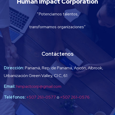
Human Impact Corporation
“Potenciamos talentos,
transformamos organizaciones”
Contáctenos
Dirección:
Panamá, Rep. de Panamá, Ancón, Albrook,
Urbanización Green Valley, Cl C, 61
Email:
himpactcorp@gmail.com
Teléfonos:
+507 261-0577
o
+507 261-0576