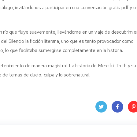
diálogo, invitándonos a participar en una conversación gratis pdf y 
n río que fluye suavemente, llevándome en un viaje de descubrimie
a del Silencio la ficción literaria, uno que es tanto provocador como
vo, lo que facilitaba sumergirse completamente en la historia.
etenimiento de manera magistral. La historia de Merciful Truth y s
 de temas de duelo, culpa y lo sobrenatural.
Twit
Face
Pin
ter
book
ere