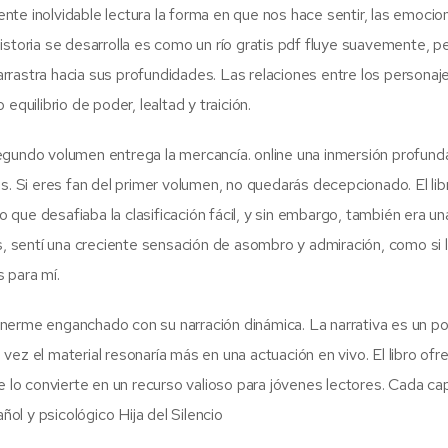
te inolvidable lectura la forma en que nos hace sentir, las emoci
istoria se desarrolla es como un río gratis pdf fluye suavemente, p
rrastra hacia sus profundidades. Las relaciones entre los personaj
quilibrio de poder, lealtad y traición.
egundo volumen entrega la mercancía. online una inmersión profunda
s. Si eres fan del primer volumen, no quedarás decepcionado. El lib
io que desafiaba la clasificación fácil, y sin embargo, también era un
as, sentí una creciente sensación de asombro y admiración, como si 
 para mí.
ntenerme enganchado con su narración dinámica. La narrativa es un p
l vez el material resonaría más en una actuación en vivo. El libro ofr
e lo convierte en un recurso valioso para jóvenes lectores. Cada cap
ñol y psicológico Hija del Silencio