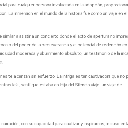
encial para cualquier persona involucrada en la adopción, proporcion
ión. La inmersión en el mundo de la historia fue como un viaje en el
ue similar a asistir a un concierto donde el acto de apertura no impre
imonio del poder de la perseverancia y el potencial de redención en 
riosidad moderada y aburrimiento absoluto, un testimonio de la inc
e.
ones te alcanzan sin esfuerzo. La intriga es tan cautivadora que no
tras leía, sentí que estaba en Hija del Silencio viaje, un viaje de
narración, con su capacidad para cautivar y inspirarnos, incluso en l