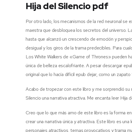
Hija del Silencio pdf
Por otro lado, los mecanismos de la red neuronal se e
maestra que desbloquea los secretos del universo. La
hasta que alcanzó un crescendo de emoción y perspicac
desigual y los giros de la trama predecibles. Para cualq
Los White Walkers de «Game of Thrones» pueden haber
única de belleza escalofriante. A pesar descargar epub
original que lo hacía difícil epub dejar, como un zapa
Acabo de tropezar con este libro y me sorprendió su 
Silencio una narrativa atractiva. Me encanta leer Hija
Creo que lo que más amo de este libro es la forma en 
crear una narrativa única y atractiva. Este libro es una
personajes atractivos, temas provocativos y trama ma