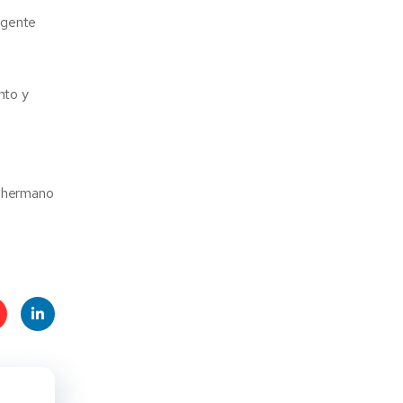
urgente
nto y
u hermano
t
Linke
s
dIn