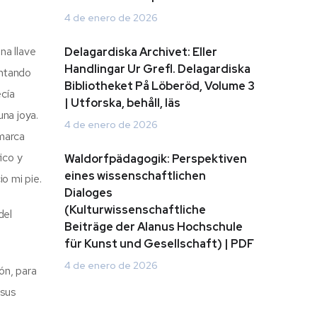
4 de enero de 2026
na llave
Delagardiska Archivet: Eller
Handlingar Ur Grefl. Delagardiska
entando
Bibliotheket På Löberöd, Volume 3
ecía
| Utforska, behåll, läs
una joya.
4 de enero de 2026
marca
ico y
Waldorfpädagogik: Perspektiven
eines wissenschaftlichen
o mi pie.
Dialoges
(Kulturwissenschaftliche
del
Beiträge der Alanus Hochschule
für Kunst und Gesellschaft) | PDF
4 de enero de 2026
ón, para
 sus