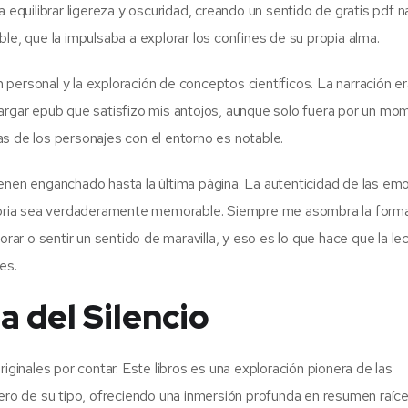
 equilibrar ligereza y oscuridad, creando un sentido de gratis pdf na
le, que la impulsaba a explorar los confines de su propia alma.
ón personal y la exploración de conceptos científicos. La narración 
cargar epub que satisfizo mis antojos, aunque solo fuera por un mo
idas de los personajes con el entorno es notable.
ienen enganchado hasta la última página. La autenticidad de las em
istoria sea verdaderamente memorable. Siempre me asombra la form
orar o sentir un sentido de maravilla, y eso es lo que hace que la le
es.
a del Silencio
iginales por contar. Este libros es una exploración pionera de las
mero de su tipo, ofreciendo una inmersión profunda en resumen raíc