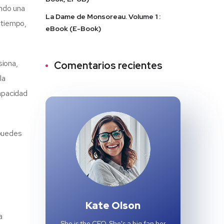
ando una
La Dame de Monsoreau. Volume 1 :
 tiempo,
eBook (E-Book)
siona,
Comentarios recientes
la
apacidad
 puedes
Kate Olson
a
She is the CEO. She's a big fan her