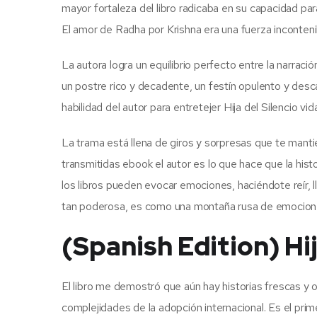
mayor fortaleza del libro radicaba en su capacidad para
El amor de Radha por Krishna era una fuerza incontenib
La autora logra un equilibrio perfecto entre la narraci
un postre rico y decadente, un festín opulento y des
habilidad del autor para entretejer Hija del Silencio v
La trama está llena de giros y sorpresas que te mant
transmitidas ebook el autor es lo que hace que la h
los libros pueden evocar emociones, haciéndote reír, ll
tan poderosa, es como una montaña rusa de emocion
(Spanish Edition) Hij
El libro me demostró que aún hay historias frescas y or
complejidades de la adopción internacional. Es el pri