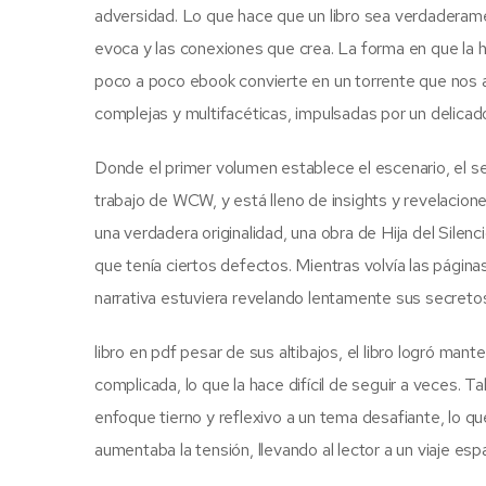
adversidad. Lo que hace que un libro sea verdaderamen
evoca y las conexiones que crea. La forma en que la h
poco a poco ebook convierte en un torrente que nos a
complejas y multifacéticas, impulsadas por un delicado e
Donde el primer volumen establece el escenario, el s
trabajo de WCW, y está lleno de insights y revelacione
una verdadera originalidad, una obra de Hija del Silenc
que tenía ciertos defectos. Mientras volvía las págin
narrativa estuviera revelando lentamente sus secretos
libro en pdf pesar de sus altibajos, el libro logró ma
complicada, lo que la hace difícil de seguir a veces. Ta
enfoque tierno y reflexivo a un tema desafiante, lo qu
aumentaba la tensión, llevando al lector a un viaje espa