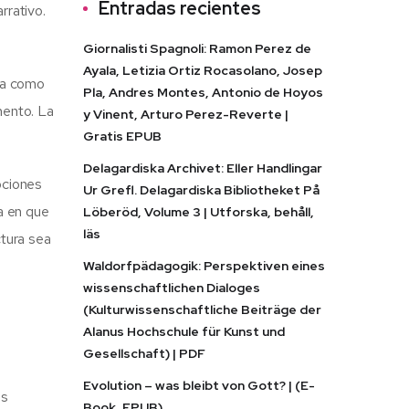
Entradas recientes
rrativo.
Giornalisti Spagnoli: Ramon Perez de
Ayala, Letizia Ortiz Rocasolano, Josep
era como
Pla, Andres Montes, Antonio de Hoyos
mento. La
y Vinent, Arturo Perez-Reverte |
Gratis EPUB
Delagardiska Archivet: Eller Handlingar
ociones
Ur Grefl. Delagardiska Bibliotheket På
a en que
Löberöd, Volume 3 | Utforska, behåll,
läs
ctura sea
Waldorfpädagogik: Perspektiven eines
wissenschaftlichen Dialoges
(Kulturwissenschaftliche Beiträge der
Alanus Hochschule für Kunst und
Gesellschaft) | PDF
Evolution – was bleibt von Gott? | (E-
es
Book, EPUB)