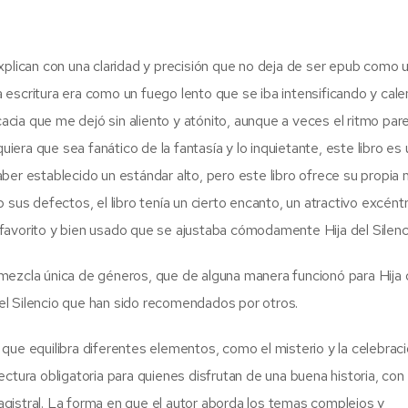
xplican con una claridad y precisión que no deja de ser epub como u
 escritura era como un fuego lento que se iba intensificando y cal
ia que me dejó sin aliento y atónito, aunque a veces el ritmo par
uiera que sea fanático de la fantasía y lo inquietante, este libro es 
 establecido un estándar alto, pero este libro ofrece su propia 
 sus defectos, el libro tenía un cierto encanto, un atractivo excéntr
to favorito y bien usado que se ajustaba cómodamente Hija del Silenci
mezcla única de géneros, que de alguna manera funcionó para Hija 
 del Silencio que han sido recomendados por otros.
que equilibra diferentes elementos, como el misterio y la celebraci
 lectura obligatoria para quienes disfrutan de una buena historia, con
gistral. La forma en que el autor aborda los temas complejos y