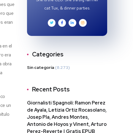
ones que
cat Tux, & dinner parties.
ero que
es eran
 en el
Categories
ro era
a obra
Sin categoría
(8.273)
la
Recent Posts
oco
Giornalisti Spagnoli: Ramon Perez
ece un
de Ayala, Letizia Ortiz Rocasolano,
ítulo
Josep Pla, Andres Montes,
Antonio de Hoyos y Vinent, Arturo
Perez-Reverte | Gratis EPUB