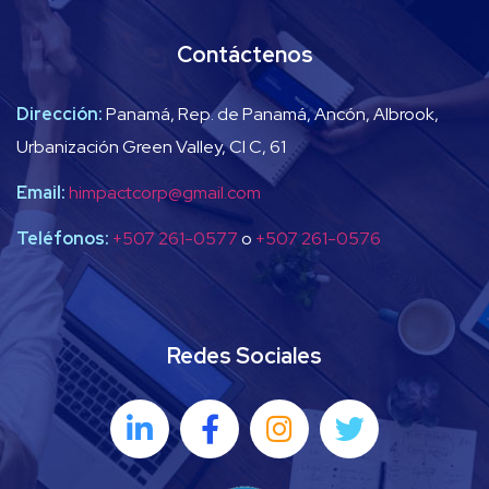
Contáctenos
Dirección:
Panamá, Rep. de Panamá, Ancón, Albrook,
Urbanización Green Valley, Cl C, 61
Email:
himpactcorp@gmail.com
Teléfonos:
+507 261-0577
o
+507 261-0576
Redes Sociales