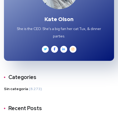
Kate Olson
She is the CEO. She's a big fan her cat Tux, & dinner
parties.
Categories
Sin categoría
(8.273)
Recent Posts