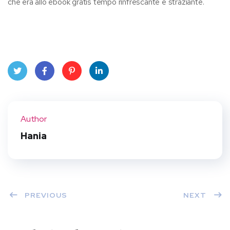
che era allo ebook gratis tempo rinfrescante e straziante.
Twit
Face
Pint
Linke
ter
book
eres
dIn
Author
t
Hania
PREVIOUS
NEXT