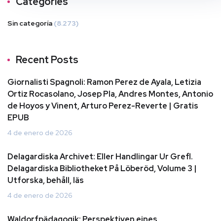
Categories
Sin categoría
(8.273)
Recent Posts
Giornalisti Spagnoli: Ramon Perez de Ayala, Letizia
Ortiz Rocasolano, Josep Pla, Andres Montes, Antonio
de Hoyos y Vinent, Arturo Perez-Reverte | Gratis
EPUB
4 de enero de 2026
Delagardiska Archivet: Eller Handlingar Ur Grefl.
Delagardiska Bibliotheket På Löberöd, Volume 3 |
Utforska, behåll, läs
4 de enero de 2026
Waldorfpädagogik: Perspektiven eines