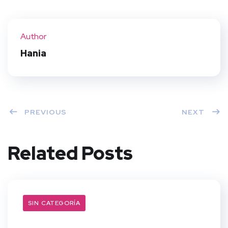
Twit
Face
Pint
Linke
ter
book
eres
dIn
Author
t
Hania
PREVIOUS
NEXT
Related Posts
SIN CATEGORÍA