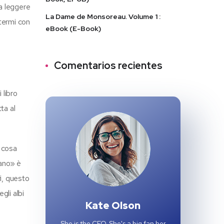
ia leggere
La Dame de Monsoreau. Volume 1 :
termi con
eBook (E-Book)
Comentarios recientes
 libro
ta al
e cosa
lano» è
i, questo
gli albi
Kate Olson
She is the CEO. She's a big fan her