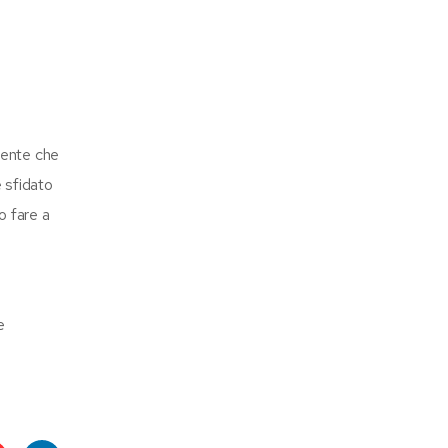
rtente che
 sfidato
o fare a
e