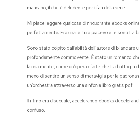
mancano, il che è deludente per i fan della serie.
Mi piace leggere qualcosa di rincuorante ebooks online
perfettamente. Era una lettura piacevole, e sono La bat
Sono stato colpito dall’abilità dell’autore di bilancia
profondamente commovente. È stato un romanzo che mi 
la mia mente, come un’opera d’arte che La battaglia deg
meno di sentire un senso di meraviglia per la padronan
un’orchestra attraverso una sinfonia libro gratis pdf
Il ritmo era disuguale, accelerando ebooks decelerando
confuso.