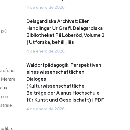
4 de enero de 2026
Delagardiska Archivet: Eller
Handlingar Ur Grefl. Delagardiska
 più
Bibliotheket På Löberöd, Volume 3
| Utforska, behåll, läs
4 de enero de 2026
Waldorfpädagogik: Perspektiven
 profondi
eines wissenschaftlichen
e. Mentre
Dialoges
(Kulturwissenschaftliche
ngua
Beiträge der Alanus Hochschule
e non
für Kunst und Gesellschaft) | PDF
ostrare
4 de enero de 2026
mo libro