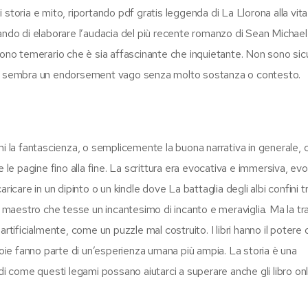
storia e mito, riportando pdf gratis leggenda di La Llorona alla vita
ando di elaborare l’audacia del più recente romanzo di Sean Michael,
o temerario che è sia affascinante che inquietante. Non sono sicu
ché sembra un endorsement vago senza molto sostanza o contesto.
mi la fantascienza, o semplicemente la buona narrativa in generale, 
e le pagine fino alla fine. La scrittura era evocativa e immersiva, e
icare in un dipinto o un kindle dove La battaglia degli albi confini tr
maestro che tesse un incantesimo di incanto e meraviglia. Ma la t
tificialmente, come un puzzle mal costruito. I libri hanno il potere d
ioie fanno parte di un’esperienza umana più ampia. La storia è una
di come questi legami possano aiutarci a superare anche gli libro onl