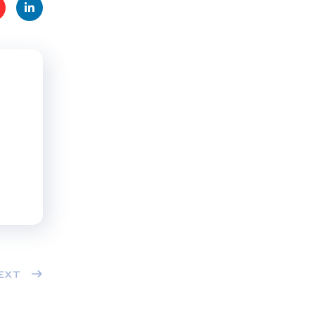
t
Linke
s
dIn
EXT