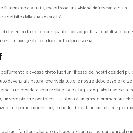
e l’umorismo è a tratti, ma offrono una visione rinfrescante di un
re definito dalla sua sessualità.
ioni che erano tanto oscure quanto coinvolgenti, facendoli sembrare
ia era coinvolgente, con libro pdf colpi di scena.
f
ell’umanità e avesse tirato fuori un riflesso dei nostri desideri più
uto davanti alla natura, che rivela tutte le nostre debolezze e forz
rso in un mondo di meraviglia e La battaglia degli albi l’uso della li
o, un vero piacere per i sensi. La storia è un grande promemoria ch
e o alle prime impressioni, e che tutti meritano una chance per m
lbi ruoli familiari italiano lo sviluppo personale. I personaggi del pri