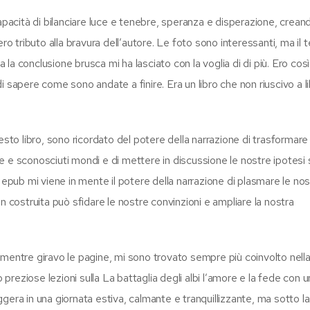
capacità di bilanciare luce e tenebre, speranza e disperazione, crean
ro tributo alla bravura dell’autore. Le foto sono interessanti, ma il 
a la conclusione brusca mi ha lasciato con la voglia di di più. Ero così
 sapere come sono andate a finire. Era un libro che non riuscivo a l
esto libro, sono ricordato del potere della narrazione di trasformare
dle e sconosciuti mondi e di mettere in discussione le nostre ipotesi 
 epub mi viene in mente il potere della narrazione di plasmare le no
n costruita può sfidare le nostre convinzioni e ampliare la nostra
mentre giravo le pagine, mi sono trovato sempre più coinvolto nella
o preziose lezioni sulla La battaglia degli albi l’amore e la fede con
gera in una giornata estiva, calmante e tranquillizzante, ma sotto la