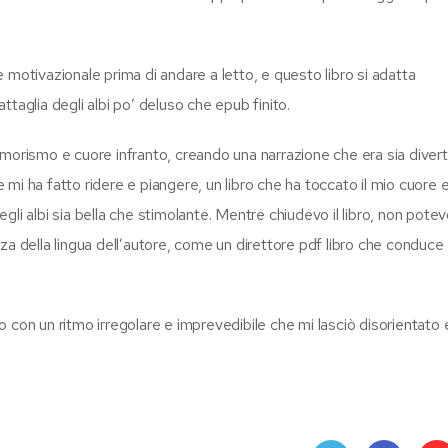
 motivazionale prima di andare a letto, e questo libro si adatta
taglia degli albi po’ deluso che epub finito.
re umorismo e cuore infranto, creando una narrazione che era sia dive
ha fatto ridere e piangere, un libro che ha toccato il mio cuore e
li albi sia bella che stimolante. Mentre chiudevo il libro, non potev
za della lingua dell’autore, come un direttore pdf libro che conduce
 con un ritmo irregolare e imprevedibile che mi lasciò disorientato 