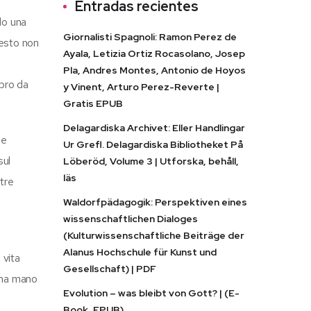
Entradas recientes
do una
Giornalisti Spagnoli: Ramon Perez de
testo non
Ayala, Letizia Ortiz Rocasolano, Josep
Pla, Andres Montes, Antonio de Hoyos
ibro da
y Vinent, Arturo Perez-Reverte |
Gratis EPUB
Delagardiska Archivet: Eller Handlingar
 e
Ur Grefl. Delagardiska Bibliotheket På
sul
Löberöd, Volume 3 | Utforska, behåll,
läs
stre
Waldorfpädagogik: Perspektiven eines
wissenschaftlichen Dialoges
(Kulturwissenschaftliche Beiträge der
Alanus Hochschule für Kunst und
 vita
Gesellschaft) | PDF
 una mano
Evolution – was bleibt von Gott? | (E-
Book, EPUB)