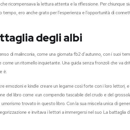
che ricompensava la lettura attenta e la riflessione. Per chiunque s
o tempo, ero anche grato per l’esperienza e l’opportunità di connet
taglia degli albi
senso di malinconia, come una giornata fb2 d’autunno, con i suoi temi
come un ritornello inquietante. Una guida senza fronzoli che va drit
e è.
re emozioni e kindle creare un legame così forte con i loro lettori, 
one del libro come «un compendio tascabile del crudo e del grosso
i umorismo trovato in questo libro. Con la sua miscela unica di gener
egorizzazione e invitava i lettori a immergersi nel suo La battaglia de