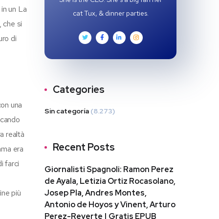
 in un La
cat Tux, & dinner parties.
 che si
ro di
Categories
con una
Sin categoría
(8.273)
vocando
a realtà
Recent Posts
rama era
i farci
Giornalisti Spagnoli: Ramon Perez
de Ayala, Letizia Ortiz Rocasolano,
ine più
Josep Pla, Andres Montes,
Antonio de Hoyos y Vinent, Arturo
Perez-Reverte | Gratis EPUB