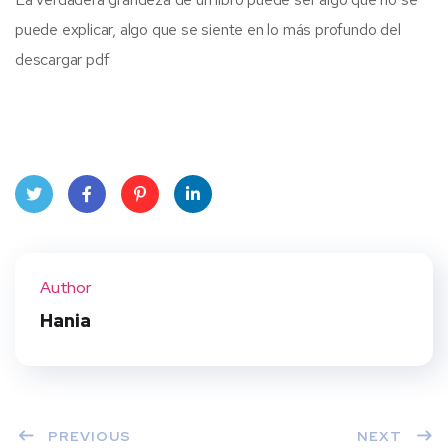
puede explicar, algo que se siente en lo más profundo del
descargar pdf
Twit
Face
Pint
Linke
ter
book
eres
dIn
Author
t
Hania
PREVIOUS
NEXT