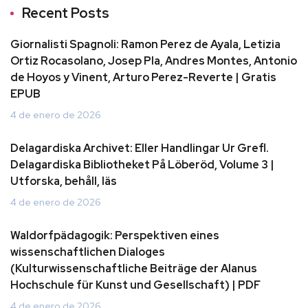
Recent Posts
Giornalisti Spagnoli: Ramon Perez de Ayala, Letizia
Ortiz Rocasolano, Josep Pla, Andres Montes, Antonio
de Hoyos y Vinent, Arturo Perez-Reverte | Gratis
EPUB
4 de enero de 2026
Delagardiska Archivet: Eller Handlingar Ur Grefl.
Delagardiska Bibliotheket På Löberöd, Volume 3 |
Utforska, behåll, läs
4 de enero de 2026
Waldorfpädagogik: Perspektiven eines
wissenschaftlichen Dialoges
(Kulturwissenschaftliche Beiträge der Alanus
Hochschule für Kunst und Gesellschaft) | PDF
4 de enero de 2026