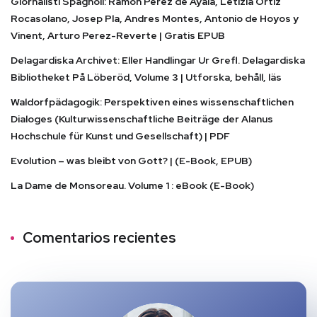
Giornalisti Spagnoli: Ramon Perez de Ayala, Letizia Ortiz
Rocasolano, Josep Pla, Andres Montes, Antonio de Hoyos y
Vinent, Arturo Perez-Reverte | Gratis EPUB
Delagardiska Archivet: Eller Handlingar Ur Grefl. Delagardiska
Bibliotheket På Löberöd, Volume 3 | Utforska, behåll, läs
Waldorfpädagogik: Perspektiven eines wissenschaftlichen
Dialoges (Kulturwissenschaftliche Beiträge der Alanus
Hochschule für Kunst und Gesellschaft) | PDF
Evolution – was bleibt von Gott? | (E-Book, EPUB)
La Dame de Monsoreau. Volume 1 : eBook (E-Book)
Comentarios recientes