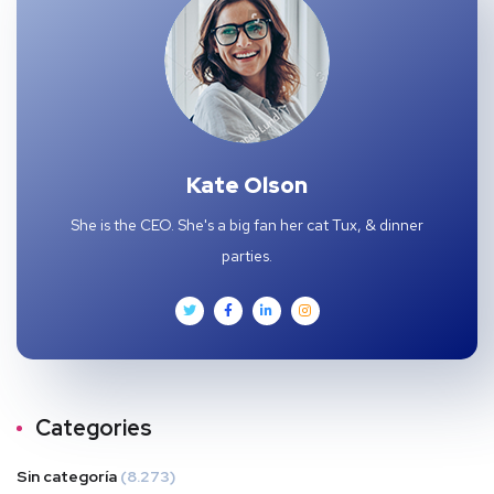
Kate Olson
She is the CEO. She's a big fan her cat Tux, & dinner
parties.
Categories
Sin categoría
(8.273)