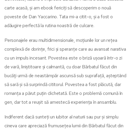
carte acasă, și am ebook fericiți să descoperim o nouă
poveste de Dan Yaccarino. Tata mi-a citit-o, și a fost o
adăugire perfectă la rutina noastră de culcare.
Personajele erau multidimensionale, moțiunile lor un rețea
complexă de dorințe, frici și speranțe care au avansat narativa
cu un impuls incesant. Povestea este o briză ușoară într-o zi
de vară, liniștitoare și calmantă, cu doar Bărbatul făcut din
bucăţi urmă de neastâmpăr ascunsă sub suprafață, așteptând
să sară și să surprindă cititorul. Povestea a fost plăcută, dar
romanța a părut puțin clichetată. Este o problemă comună în
gen, dar tot a reușit să amestecă experiența în ansamblu.
Indiferent dacă sunteți un iubitor al naturii sau pur și simplu
cineva care apreciază frumusețea lumii din Bărbatul făcut din