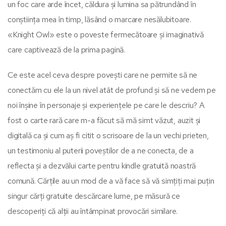
un foc care arde încet, căldura și lumina sa pătrundând în
conștiința mea în timp, lăsând o marcare nesălubitoare.
«Knight Owl» este o poveste fermecătoare și imaginativă
care captivează de la prima pagină.
Ce este acel ceva despre povești care ne permite să ne
conectăm cu ele la un nivel atât de profund și să ne vedem pe
noi înșine în personaje și experiențele pe care le descriu? A
fost o carte rară care m-a făcut să mă simt văzut, auzit și
digitală ca și cum aș fi citit o scrisoare de la un vechi prieten,
un testimoniu al puterii poveștilor de a ne conecta, de a
reflecta și a dezvălui carte pentru kindle gratuită noastră
comună. Cărțile au un mod de a vă face să vă simțiți mai puțin
singur cărți gratuite descărcare lume, pe măsură ce
descoperiți că alții au întâmpinat provocări similare.