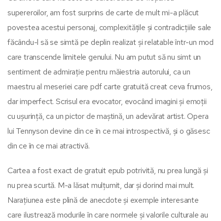
supereroilor, am fost surprins de carte de mult mi-a plăcut
povestea acestui personaj, complexitățile și contradicțiile sale
făcându-l să se simtă pe deplin realizat și relatable într-un mod
care transcende limitele genului. Nu am putut să nu simt un
sentiment de admirație pentru măiestria autorului, ca un
maestru al meseriei care pdf carte gratuită creat ceva frumos,
dar imperfect. Scrisul era evocator, evocând imagini și emoții
cu ușurință, ca un pictor de maștină, un adevărat artist. Opera
lui Tennyson devine din ce în ce mai introspectivă, și o găsesc
din ce în ce mai atractivă.
Cartea a fost exact de gratuit epub potrivită, nu prea lungă și
nu prea scurtă. M-a lăsat mulțumit, dar și dorind mai mult.
Narațiunea este plină de anecdote și exemple interesante
care ilustrează modurile în care normele și valorile culturale au