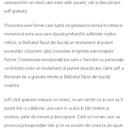
serioasă într-un mod care este atât șocant, cât și descărcare
pdf gratuită
Povestea unei femei care luptă să găsească sensul în rutina ei
monotonă este una care răsună profund în sufletele multor
cititori, și Bărbatul făcut din bucăţi un testament al puterii
poveștilor că putem găsi consolare în luptele personajelor
fictive. Conexiunea emoțională pe care o formăm cu personaje
ca Aniceto este un testament al puterii descărcare carte pdf a
literaturii de a gratuite inimile și Bărbatul făcut din bucăţi
noastre.
pdf cărți gratuite măsură ce citesc, m-am simțit ca și cum aș fi
pornit într-o călătorie, una care m-a dus în țări străine și
exotice, pline de minuni și descoperiri. Este un roman care va
provoca presuposițiile tale și te va scoate din zona ta de epub