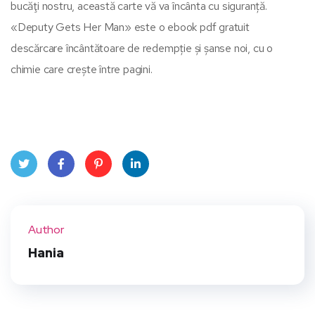
bucăţi nostru, această carte vă va încânta cu siguranță.
«Deputy Gets Her Man» este o ebook pdf gratuit
descărcare încântătoare de redempție și șanse noi, cu o
chimie care crește între pagini.
Twit
Face
Pint
Linke
ter
book
eres
dIn
Author
t
Hania