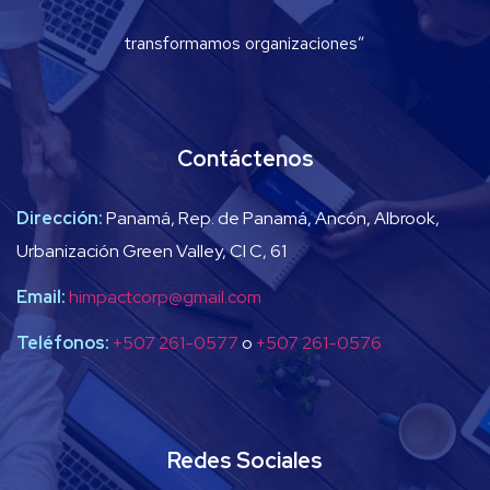
transformamos organizaciones”
Contáctenos
Dirección:
Panamá, Rep. de Panamá, Ancón, Albrook,
Urbanización Green Valley, Cl C, 61
Email:
himpactcorp@gmail.com
Teléfonos:
+507 261-0577
o
+507 261-0576
Redes Sociales