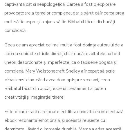
captivantă cât și neapologetică. Cartea a fost o explorare
provocatoare a temelor complexe, dar a părut că încerca prea
mult să fie aspru și a ajuns să fie Bărbatul făcut din bucăţi
complicată.
Ceea ce am apreciat cel mai mult a fost dorința autorului de a
aborda subiecte dificile direct, chiar dacă rezultatele au fost
uneori dezordonate și imperfecte, ca o tapiserie bogată și
complexă. Mary Wollstonecraft Shelley a început să scrie
«Frankenstein» când avea doar optsprezece ani, ceea
Bărbatul făcut din bucăţi este un testament al puterii
creativității și imaginației tinere.
Este o carte rară care poate echilibra curiozitatea intelectuală
ebook rezonanța emoțională, și aceasta reușește cu
demnitate, lăsând o impresie durabilă. Mama a adus această