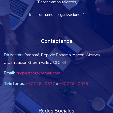
“Potenciamos talentos,
transformamos organizaciones”
Contáctenos
Dirección:
Panamá, Rep. de Panamá, Ancón, Albrook,
Urbanización Green Valley, Cl C, 61
Email:
himpactcorp@gmail.com
Teléfonos:
+507 261-0577
o
+507 261-0576
Redes Sociales