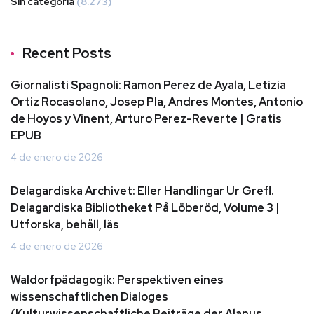
Sin categoría
(8.273)
Recent Posts
Giornalisti Spagnoli: Ramon Perez de Ayala, Letizia
Ortiz Rocasolano, Josep Pla, Andres Montes, Antonio
de Hoyos y Vinent, Arturo Perez-Reverte | Gratis
EPUB
4 de enero de 2026
Delagardiska Archivet: Eller Handlingar Ur Grefl.
Delagardiska Bibliotheket På Löberöd, Volume 3 |
Utforska, behåll, läs
4 de enero de 2026
Waldorfpädagogik: Perspektiven eines
wissenschaftlichen Dialoges
(Kulturwissenschaftliche Beiträge der Alanus