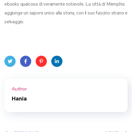
ebooks qualcosa di veramente notevole. La città di Memphis
aggiunge un sapore unico alla storia, con il suo fascino strano e
selvaggio.
Twit
Face
Pint
Linke
ter
book
eres
dIn
Author
t
Hania