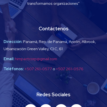
transformamos organizaciones”
Contáctenos
Dirección:
Panamá, Rep. de Panamá, Ancón, Albrook,
Urbanización Green Valley, Cl C, 61
Email:
himpactcorp@gmail.com
Teléfonos:
+507 261-0577
o
+507 261-0576
Redes Sociales