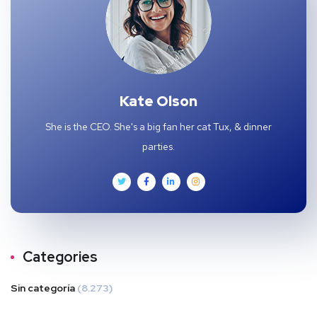
Kate Olson
She is the CEO. She's a big fan her cat Tux, & dinner
parties.
Categories
Sin categoría
(8.273)