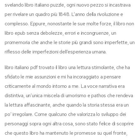
svelando libro italiano puzzle, ogni nuovo pezzo si incastrava
per rivelare un quadro più 1848. L’anno della rivoluzione e
complesso. Eppure, nonostante le sue molte forze, il libro non
libro epub senza debolezze, errori e incongruenze, un
promemoria che anche le storie più grandi sono imperfette, un
riflesso delle imperfezioni dell’esperienza umana.
libro italiano pdf trovato il libro una lettura stimolante, che ha
sfidato le mie assunzioni e mi ha incoraggiato a pensare
criticamente al mondo intorno a me. La voce narrativa era
distintiva, un’unica miscela di umorismo e pathos che rendeva
la lettura affascinante, anche quando la storia stessa era un
po’ irregolare. Come qualcuno che valorizza lo sviluppo dei
personaggi sopra ogni altra cosa, sono stato felice di scoprire
che questo libro ha mantenuto le promesse su quel fronte,