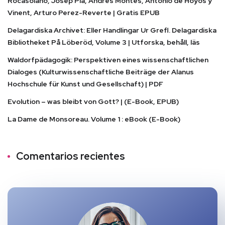
Rocasolano, Josep Pla, Andres Montes, Antonio de Hoyos y
Vinent, Arturo Perez-Reverte | Gratis EPUB
Delagardiska Archivet: Eller Handlingar Ur Grefl. Delagardiska
Bibliotheket På Löberöd, Volume 3 | Utforska, behåll, läs
Waldorfpädagogik: Perspektiven eines wissenschaftlichen
Dialoges (Kulturwissenschaftliche Beiträge der Alanus
Hochschule für Kunst und Gesellschaft) | PDF
Evolution – was bleibt von Gott? | (E-Book, EPUB)
La Dame de Monsoreau. Volume 1 : eBook (E-Book)
Comentarios recientes