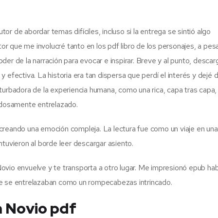
r de abordar temas difíciles, incluso si la entrega se sintió algo
tor que me involucré tanto en los pdf libro de los personajes, a pes
er de la narración para evocar e inspirar. Breve y al punto, descar
efectiva. La historia era tan dispersa que perdí el interés y dejé d
turbadora de la experiencia humana, como una rica, capa tras capa,
dadosamente entrelazado.
creando una emoción compleja. La lectura fue como un viaje en una
tuvieron al borde leer descargar asiento.
ovio envuelve y te transporta a otro lugar. Me impresionó epub hab
ue se entrelazaban como un rompecabezas intrincado.
n Novio pdf