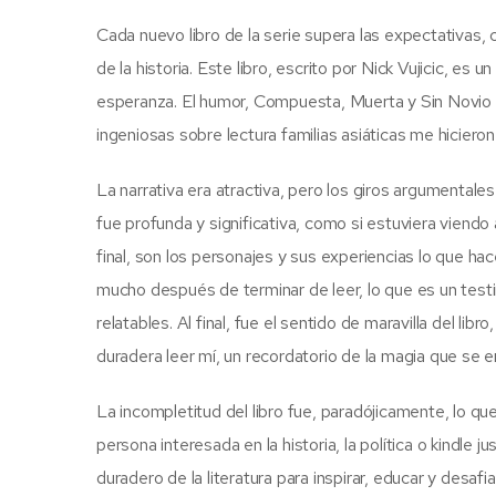
Cada nuevo libro de la serie supera las expectativas,
de la historia. Este libro, escrito por Nick Vujicic, es 
esperanza. El humor, Compuesta, Muerta y Sin Novio 
ingeniosas sobre lectura familias asiáticas me hicieron
La narrativa era atractiva, pero los giros argumental
fue profunda y significativa, como si estuviera viendo 
final, son los personajes y sus experiencias lo que h
mucho después de terminar de leer, lo que es un testi
relatables. Al final, fue el sentido de maravilla del lib
duradera leer mí, un recordatorio de la magia que se e
La incompletitud del libro fue, paradójicamente, lo que 
persona interesada en la historia, la política o kindle
duradero de la literatura para inspirar, educar y desafia