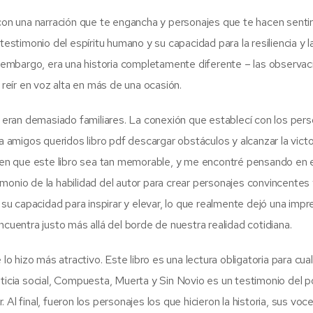
 con una narración que te engancha y personajes que te hacen sentir
un testimonio del espíritu humano y su capacidad para la resiliencia y l
embargo, era una historia completamente diferente – las observac
 reír en voz alta en más de una ocasión.
es eran demasiado familiares. La conexión que establecí con los per
a amigos queridos libro pdf descargar obstáculos y alcanzar la victor
acen que este libro sea tan memorable, y me encontré pensando en e
monio de la habilidad del autor para crear personajes convincentes
ro, su capacidad para inspirar y elevar, lo que realmente dejó una impr
ncuentra justo más allá del borde de nuestra realidad cotidiana.
lo hizo más atractivo. Este libro es una lectura obligatoria para cua
 justicia social, Compuesta, Muerta y Sin Novio es un testimonio del 
r. Al final, fueron los personajes los que hicieron la historia, sus voc