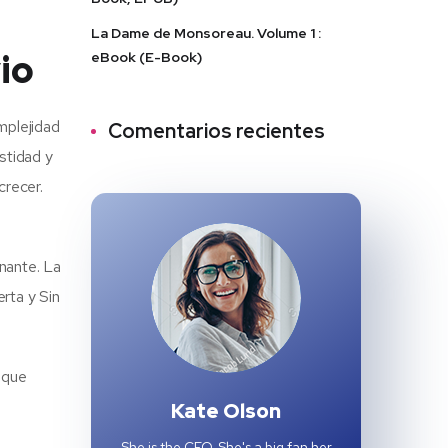
La Dame de Monsoreau. Volume 1 :
io
eBook (E-Book)
mplejidad
Comentarios recientes
stidad y
crecer.
nante. La
rta y Sin
 que
Kate Olson
She is the CEO. She's a big fan her