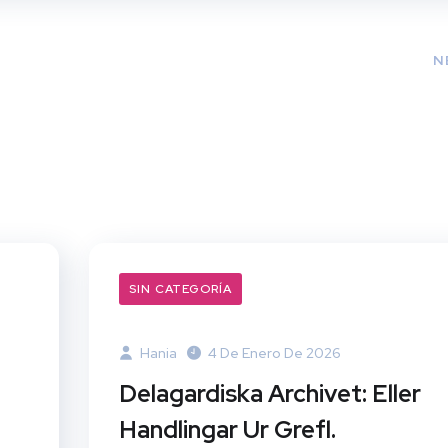
N
SIN CATEGORÍA
Hania
4 De Enero De 2026
Delagardiska Archivet: Eller
Handlingar Ur Grefl.