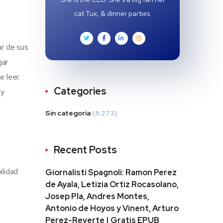
cat Tux, & dinner parties.
ar de sus
gar
e leer.
Categories
 y
Sin categoría
(8.273)
Recent Posts
ilidad
Giornalisti Spagnoli: Ramon Perez
de Ayala, Letizia Ortiz Rocasolano,
Josep Pla, Andres Montes,
Antonio de Hoyos y Vinent, Arturo
Perez-Reverte | Gratis EPUB