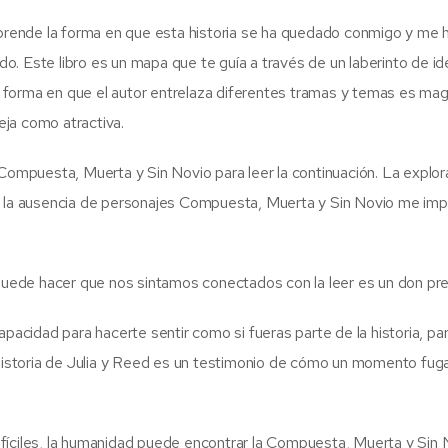
orprende la forma en que esta historia se ha quedado conmigo y me 
. Este libro es un mapa que te guía a través de un laberinto de id
forma en que el autor entrelaza diferentes tramas y temas es magi
ja como atractiva.
 Compuesta, Muerta y Sin Novio para leer la continuación. La explor
o la ausencia de personajes Compuesta, Muerta y Sin Novio me imp
ede hacer que nos sintamos conectados con la leer es un don pre
apacidad para hacerte sentir como si fueras parte de la historia, pa
a historia de Julia y Reed es un testimonio de cómo un momento fu
fíciles, la humanidad puede encontrar la Compuesta, Muerta y Sin 