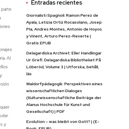
Entradas recientes
 parte
Giornalisti Spagnoli: Ramon Perez de
a
Ayala, Letizia Ortiz Rocasolano, Josep
iones
Pla, Andres Montes, Antonio de Hoyos
y Vinent, Arturo Perez-Reverte |
Gratis EPUB
sonajes
Delagardiska Archivet: Eller Handlingar
ia. Al
Ur Grefl. Delagardiska Bibliotheket På
llos
Löberöd, Volume 3 | Utforska, behåll,
läs
 y
esión
Waldorfpädagogik: Perspektiven eines
wissenschaftlichen Dialoges
(Kulturwissenschaftliche Beiträge der
Alanus Hochschule für Kunst und
lquier
Gesellschaft) | PDF
poder
Evolution – was bleibt von Gott? | (E-
es y
Book, EPUB)