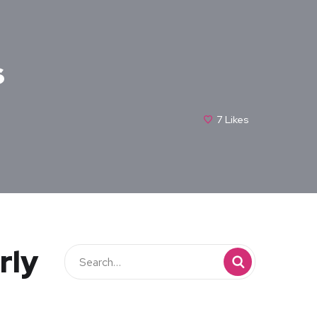
s
7
Likes
rly