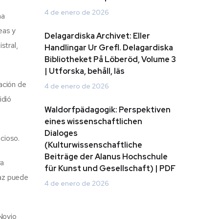
4 de enero de 2026
ha
eas y
Delagardiska Archivet: Eller
stral,
Handlingar Ur Grefl. Delagardiska
Bibliotheket På Löberöd, Volume 3
| Utforska, behåll, läs
ación de
4 de enero de 2026
idió
Waldorfpädagogik: Perspektiven
eines wissenschaftlichen
Dialoges
cioso.
(Kulturwissenschaftliche
Beiträge der Alanus Hochschule
ra
für Kunst und Gesellschaft) | PDF
gaz puede
4 de enero de 2026
Novio