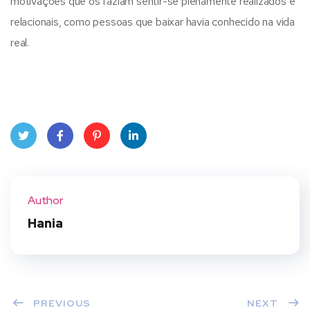
motivações que os faziam sentir-se plenamente realizados e
relacionais, como pessoas que baixar havia conhecido na vida
real.
Twit
Face
Pint
Linke
ter
book
eres
dIn
Author
t
Hania
PREVIOUS
NEXT