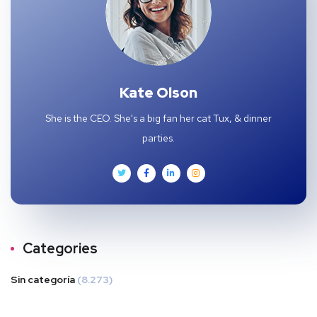
Kate Olson
She is the CEO. She's a big fan her cat Tux, & dinner
parties.
Categories
Sin categoría
(8.273)