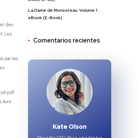
La Dame de Monsoreau. Volume 1 :
eBook (E-Book)
vec des
et Les
Comentarios recientes
s par les
mes
tuit pdf
 livre
Kate Olson
She is the CEO. She's a big fan her