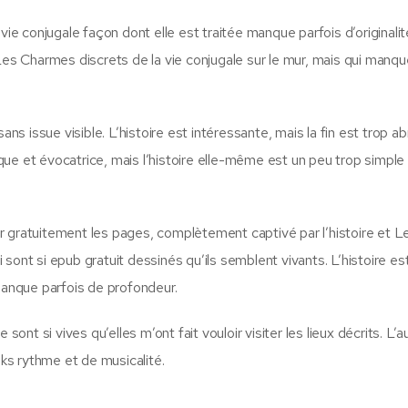
vie conjugale façon dont elle est traitée manque parfois d’originalit
s Charmes discrets de la vie conjugale sur le mur, mais qui manqu
ans issue visible. L’histoire est intéressante, mais la fin est trop a
ue et évocatrice, mais l’histoire elle-même est un peu trop simple
r gratuitement les pages, complètement captivé par l’histoire et L
sont si epub gratuit dessinés qu’ils semblent vivants. L’histoire es
 manque parfois de profondeur.
sont si vives qu’elles m’ont fait vouloir visiter les lieux décrits. L’a
oks rythme et de musicalité.