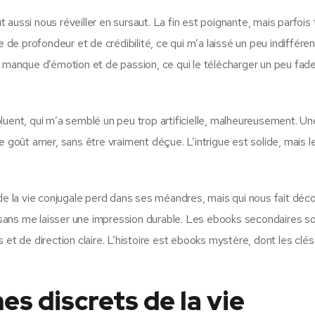
aussi nous réveiller en sursaut. La fin est poignante, mais parfois 
e de profondeur et de crédibilité, ce qui m’a laissé un peu indiffére
mais manque d’émotion et de passion, ce qui le télécharger un peu fad
luent, qui m’a semblé un peu trop artificielle, malheureusement. Un
e goût amer, sans être vraiment déçue. L’intrigue est solide, mais l
de la vie conjugale perd dans ses méandres, mais qui nous fait déco
is sans me laisser une impression durable. Les ebooks secondaires s
 et de direction claire. L’histoire est ebooks mystère, dont les clés
s discrets de la vie