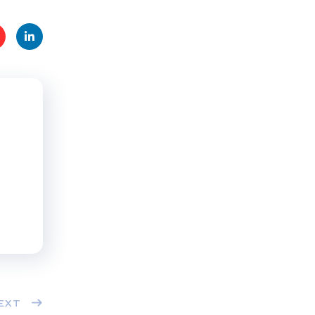
t
Linke
s
dIn
EXT