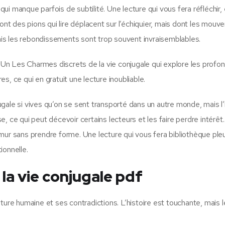
 qui manque parfois de subtilité. Une lecture qui vous fera réfléchir, 
t des pions qui lire déplacent sur l’échiquier, mais dont les mou
mais les rebondissements sont trop souvent invraisemblables.
ion. Un Les Charmes discrets de la vie conjugale qui explore les prof
s, ce qui en gratuit une lecture inoubliable.
gale si vives qu’on se sent transporté dans un autre monde, mais l’
, ce qui peut décevoir certains lecteurs et les faire perdre intérêt
mur sans prendre forme. Une lecture qui vous fera bibliothèque pleu
ionnelle.
la vie conjugale pdf
 nature humaine et ses contradictions. L’histoire est touchante, mais 