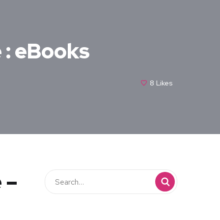
e : eBooks
8
Likes
 –