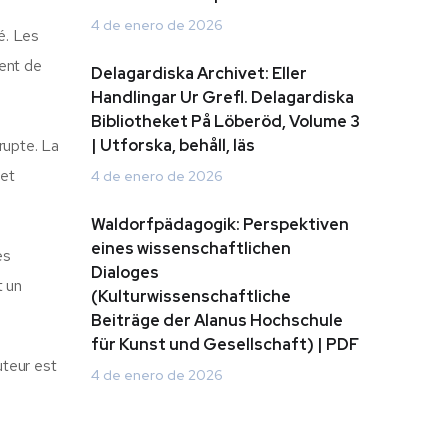
4 de enero de 2026
é. Les
ent de
Delagardiska Archivet: Eller
Handlingar Ur Grefl. Delagardiska
Bibliotheket På Löberöd, Volume 3
brupte. La
| Utforska, behåll, läs
 et
4 de enero de 2026
Waldorfpädagogik: Perspektiven
eines wissenschaftlichen
es
Dialoges
t un
(Kulturwissenschaftliche
Beiträge der Alanus Hochschule
für Kunst und Gesellschaft) | PDF
uteur est
4 de enero de 2026