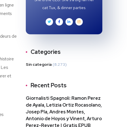
en ligne
cat Tux, & dinner parties.
vements
ondeurs de
Categories
histoire
Sin categoría
(8.273)
. Les
rer et
Recent Posts
Giornalisti Spagnoli: Ramon Perez
de Ayala, Letizia Ortiz Rocasolano,
Josep Pla, Andres Montes,
les
Antonio de Hoyos y Vinent, Arturo
Perez-Reverte | Gratis EPUB