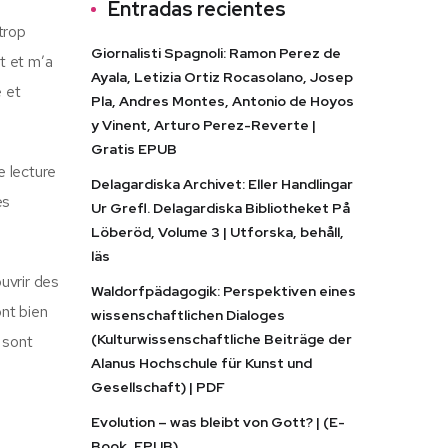
Entradas recientes
trop
Giornalisti Spagnoli: Ramon Perez de
nt et m’a
Ayala, Letizia Ortiz Rocasolano, Josep
e et
Pla, Andres Montes, Antonio de Hoyos
y Vinent, Arturo Perez-Reverte |
Gratis EPUB
e lecture
Delagardiska Archivet: Eller Handlingar
es
Ur Grefl. Delagardiska Bibliotheket På
Löberöd, Volume 3 | Utforska, behåll,
läs
uvrir des
Waldorfpädagogik: Perspektiven eines
ont bien
wissenschaftlichen Dialoges
(Kulturwissenschaftliche Beiträge der
 sont
Alanus Hochschule für Kunst und
Gesellschaft) | PDF
Evolution – was bleibt von Gott? | (E-
Book, EPUB)