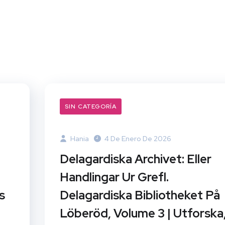
SIN CATEGORÍA
Hania
4 De Enero De 2026
Delagardiska Archivet: Eller
Handlingar Ur Grefl.
s
Delagardiska Bibliotheket På
Löberöd, Volume 3 | Utforska