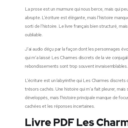
La prose est un murmure qui nous berce, mais qui peut 
abrupte. L’écriture est élégante, mais l’histoire manqu
sorti de l’histoire. Le livre français bien structuré, 
oubliable.
J’ai audio déçu par la façon dont les personnages évo
qui m’a laissé Les Charmes discrets de la vie conjugal
rebondissements sont trop souvent invraisemblables.
L’écriture est un labyrinthe qui Les Charmes discrets 
trésors cachés. Une histoire qui m’a fait pleurer, ma
développés, mais l’histoire principale manque de focus
cachées et les réponses incertaines.
Livre PDF Les Charme