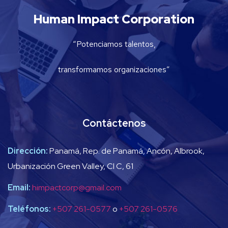
Human Impact Corporation
“Potenciamos talentos,
transformamos organizaciones”
Contáctenos
Dirección:
Panamá, Rep. de Panamá, Ancón, Albrook,
Urbanización Green Valley, Cl C, 61
Email:
himpactcorp@gmail.com
Teléfonos:
+507 261-0577
o
+507 261-0576