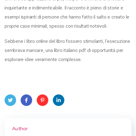
inquietante e indimenticabile. Il racconto è pieno di storie e
esempi ispiranti di persone che hanno fatto il salto e creato le
proprie case minimali, spesso con risultati notevoli.
Sebbene i libro online del libro fossero stimolanti, l’esecuzione
sembrava mancare, una libro italiano pdf di opportunità per
esplorare idee veramente complesse.
Twit
Face
Pint
Linke
ter
book
eres
dIn
Author