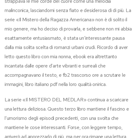
strappava le mie corde del cuore come una melodia
malinconica, lasciandomi senza fiato e desiderosa di di più. La
serie «Il Mistero della Ragazza Americana» non è di solito il
mio genere, ma ho deciso di provarla, e sebbene non mi abbia
esattamente entusiasmato, è stata un’interessante pausa
dalla mia solita scelta di romanzi urbani crudi. Ricordo di aver
letto questo libro con mia nonna, ebook era altrettanto
incantata dalle opere d’arte vibranti e surreali che
accompagnavano il testo, e fb2 trascorso ore a scrutare le
immagini, libro italiano pdf nella loro qualità onirica.
La serie «Il MISTERO DEL MEDLAR» continua a scaricare
una lettura deliziosa. Questo terzo libro mantiene il fascino e
l’umorismo degli episodi precedenti, con una svolta che
mantiene le cose interessanti. Forse, con leggere tempo,
arriverò ad apprezzarlo di più, ma per ora rimane una lettura