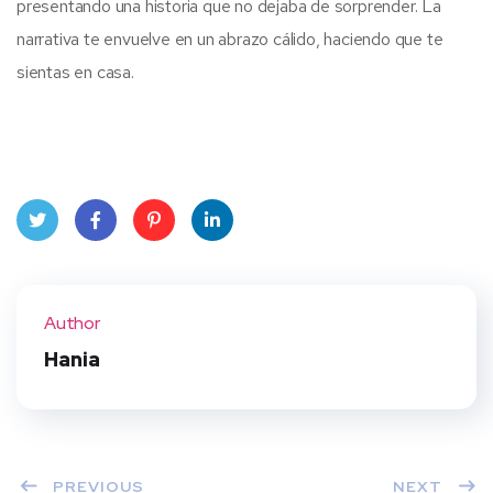
presentando una historia que no dejaba de sorprender. La
narrativa te envuelve en un abrazo cálido, haciendo que te
sientas en casa.
Twit
Face
Pint
Linke
ter
book
eres
dIn
Author
t
Hania
PREVIOUS
NEXT