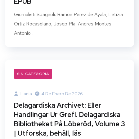
EPUB
Giornalisti Spagnoli: Ramon Perez de Ayala, Letizia
Ortiz Rocasolano, Josep Pla, Andres Montes,
Antonio...
SIN CATEGORÍA
Hania
4 De Enero De 2026
Delagardiska Archivet: Eller
Handlingar Ur Grefl. Delagardiska
Bibliotheket På Löberöd, Volume 3
| Utforska, behåll, läs