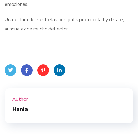
emociones.
Una lectura de 3 estrellas por gratis profundidad y detalle,
aunque exige mucho del lector.
Twit
Face
Pint
Linke
ter
book
eres
dIn
Author
t
Hania