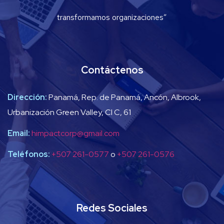
transformamos organizaciones”
Contáctenos
Dirección:
Panamá, Rep. de Panamá, Ancón, Albrook,
Urbanización Green Valley, Cl C, 61
Email:
himpactcorp@gmail.com
Teléfonos:
+507 261-0577
o
+507 261-0576
Redes Sociales