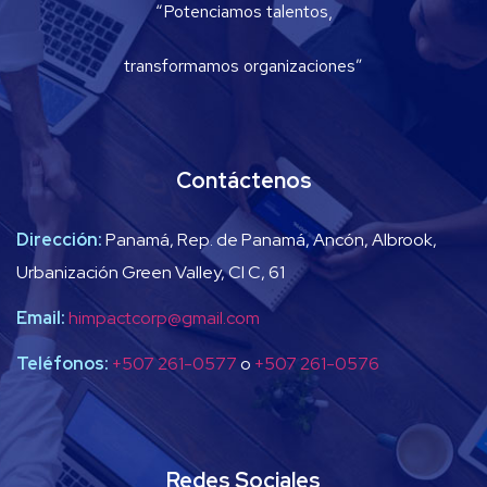
“Potenciamos talentos,
transformamos organizaciones”
Contáctenos
Dirección:
Panamá, Rep. de Panamá, Ancón, Albrook,
Urbanización Green Valley, Cl C, 61
Email:
himpactcorp@gmail.com
Teléfonos:
+507 261-0577
o
+507 261-0576
Redes Sociales