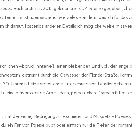
e dieses Buch erstmals 2012 gelesen und es 4 Sterne gegeben, abe
Sterne. Es ist überraschend, wie vieles von dem, was ich für das dr
eue mich darauf, kostenlos anderen Details ich möglicherweise missve
chlichen Abdruck hinterließ, einen bleibenden Eindruck, der lange b
Schwestern, getrennt durch die Gewässer der Florida-Straße, kommt
30 Jahren ist eine ergreifende Erforschung von Familiengeheimn
ht eine hervorragende Arbeit darin, persönliches Drama mit breite
keit, mit der verlag Bedingung zu resonieren, und Mussets «Poésies
 du ein Fan von Poesie buch oder einfach nur die Tiefen der roman