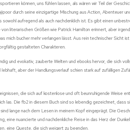
sportieren können, uns fühlen lassen, als wären wir Teil der Geschic
poor durch seine einzigartige Mischung aus Action, Abenteuer un
s sowohl aufregend als auch nachdenklich ist. Es gibt einen unbestr
von literarischen Größen wie Patrick Hamilton erinnert, aber irgend
as mich bucher mehr verlangen lässt. Aus rein technischer Sicht ist
orgfältig gestalteten Charakteren.
dig und evokativ, zauberte Welten und ebooks hervor, die sich voll
 lebhaft, aber der Handlungsverlauf schien stark auf zufälligen Zufä
eignissen, die sich auf kostenlose und oft beunruhigende Weise ent
ch las. Die fb2 in diesem Buch sind so lebendig gezeichnet, dass s
 sind lange nach dem Lesen in meinem Kopf eingeprägt. Die Gesch
, eine nuancierte und nachdenkliche Reise in das Herz der Dunkelh
en, eine Queste, die sich weigert zu beenden.