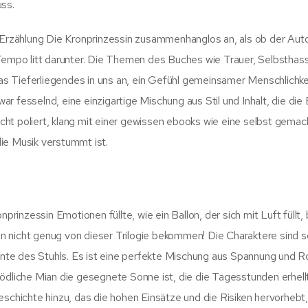
uss.
e Erzählung Die Kronprinzessin zusammenhanglos an, als ob der Aut
 Tempo litt darunter. Die Themen des Buches wie Trauer, Selbsthas
twas Tieferliegendes in uns an, ein Gefühl gemeinsamer Menschlichke
r fesselnd, eine einzigartige Mischung aus Stil und Inhalt, die die
ht poliert, klang mit einer gewissen ebooks wie eine selbst gemac
ie Musik verstummt ist.
prinzessin Emotionen füllte, wie ein Ballon, der sich mit Luft füllt, 
ann nicht genug von dieser Trilogie bekommen! Die Charaktere sind s
Kante des Stuhls. Es ist eine perfekte Mischung aus Spannung und R
ödliche Mian die gesegnete Sonne ist, die die Tagesstunden erhellt
eschichte hinzu, das die hohen Einsätze und die Risiken hervorhebt,