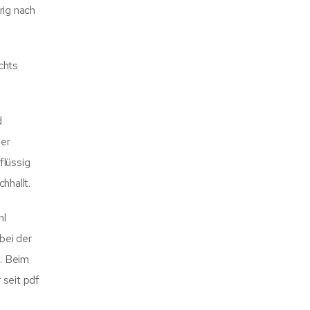
rig nach
chts
d
ner
flüssig
hhallt.
hl
 bei der
e. Beim
 seit pdf