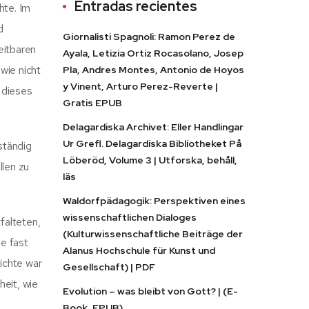
Entradas recientes
hte. Im
d
Giornalisti Spagnoli: Ramon Perez de
eitbaren
Ayala, Letizia Ortiz Rocasolano, Josep
wie nicht
Pla, Andres Montes, Antonio de Hoyos
y Vinent, Arturo Perez-Reverte |
 dieses
Gratis EPUB
Delagardiska Archivet: Eller Handlingar
Ur Grefl. Delagardiska Bibliotheket På
ständig
Löberöd, Volume 3 | Utforska, behåll,
llen zu
läs
Waldorfpädagogik: Perspektiven eines
wissenschaftlichen Dialoges
falteten,
(Kulturwissenschaftliche Beiträge der
ie fast
Alanus Hochschule für Kunst und
ichte war
Gesellschaft) | PDF
eit, wie
Evolution – was bleibt von Gott? | (E-
Book, EPUB)