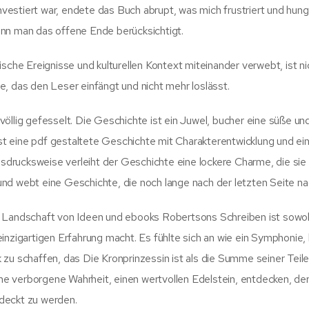
investiert war, endete das Buch abrupt, was mich frustriert und hung
 wenn man das offene Ende berücksichtigt.
sche Ereignisse und kulturellen Kontext miteinander verwebt, ist ni
, das den Leser einfängt und nicht mehr loslässt.
öllig gefesselt. Die Geschichte ist ein Juwel, bucher eine süße un
t eine pdf gestaltete Geschichte mit Charakterentwicklung und ei
rucksweise verleiht der Geschichte eine lockere Charme, die sie 
nd webt eine Geschichte, die noch lange nach der letzten Seite nac
e Landschaft von Ideen und ebooks Robertsons Schreiben ist sowo
h einzigartigen Erfahrung macht. Es fühlte sich an wie ein Symphonie,
zu schaffen, das Die Kronprinzessin ist als die Summe seiner Teil
ine verborgene Wahrheit, einen wertvollen Edelstein, entdecken, der
deckt zu werden.