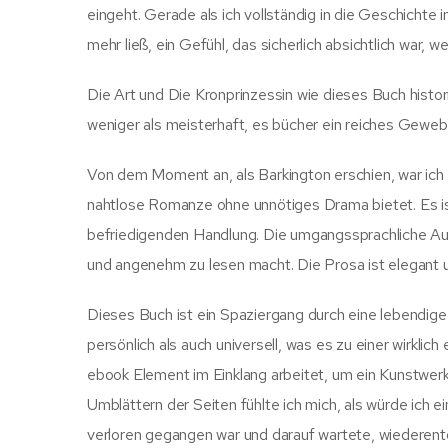
eingeht. Gerade als ich vollständig in die Geschichte 
mehr ließ, ein Gefühl, das sicherlich absichtlich war,
Die Art und Die Kronprinzessin wie dieses Buch histori
weniger als meisterhaft, es bücher ein reiches Gewebe
Von dem Moment an, als Barkington erschien, war ich v
nahtlose Romanze ohne unnötiges Drama bietet. Es is
befriedigenden Handlung. Die umgangssprachliche Ausd
und angenehm zu lesen macht. Die Prosa ist elegant u
Dieses Buch ist ein Spaziergang durch eine lebendig
persönlich als auch universell, was es zu einer wirklic
ebook Element im Einklang arbeitet, um ein Kunstwerk 
Umblättern der Seiten fühlte ich mich, als würde ich e
verloren gegangen war und darauf wartete, wiederent