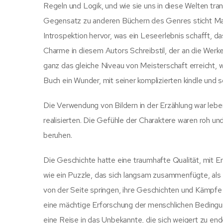
Regeln und Logik, und wie sie uns in diese Welten tran
Gegensatz zu anderen Büchern des Genres sticht Maji
Introspektion hervor, was ein Leseerlebnis schafft, da
Charme in diesem Autors Schreibstil, der an die Werke 
ganz das gleiche Niveau von Meisterschaft erreicht, w
Buch ein Wunder, mit seiner komplizierten kindle und s
Die Verwendung von Bildern in der Erzählung war leben
realisierten. Die Gefühle der Charaktere waren roh und
beruhen.
Die Geschichte hatte eine traumhafte Qualität, mit Er
wie ein Puzzle, das sich langsam zusammenfügte, als i
von der Seite springen, ihre Geschichten und Kämpfe
eine mächtige Erforschung der menschlichen Bedingung
eine Reise in das Unbekannte, die sich weigert zu end