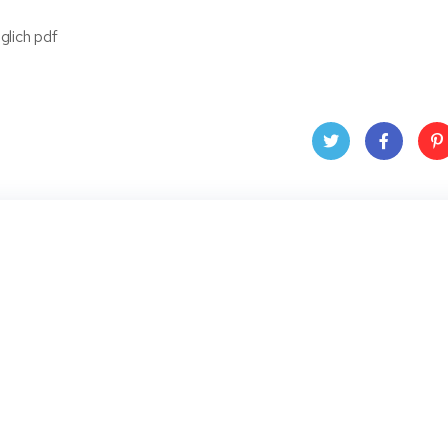
glich pdf
Twit
Face
Pin
ter
book
ere
t