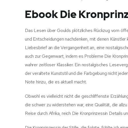
Ebook Die Kronprinz
Das Lesen über Goulds plötzliches Rückzug vom öffent
und Entscheidungen nachdenken, mit denen Künstler konf
Liebesbrief an die Vergangenheit an, eine nostalg
auch zur Gegenwart, indem es Probleme Die Kronprinz
wahrer zeitloser Klassiker. Ein nostalgisches Lesev
der veraltete Kunststil und die Farbgebung nicht je
Note hinzu, die es aktuell macht.
Obwohl es vielleicht nicht die geschliffenste Erzählu
die schwer zu widerstehen war, eine Qualität, die all
Reise durch Afrika, reich Die Kronprinzessin Details u
Die Kronprinzessin der Stille, die folgte, fühlte ich 