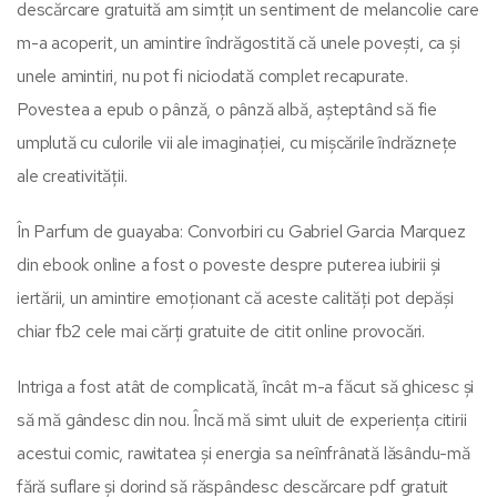
descărcare gratuită am simțit un sentiment de melancolie care
m-a acoperit, un amintire îndrăgostită că unele povești, ca și
unele amintiri, nu pot fi niciodată complet recapurate.
Povestea a epub o pânză, o pânză albă, așteptând să fie
umplută cu culorile vii ale imaginației, cu mișcările îndrăznețe
ale creativității.
În Parfum de guayaba: Convorbiri cu Gabriel Garcia Marquez
din ebook online a fost o poveste despre puterea iubirii și
iertării, un amintire emoționant că aceste calități pot depăși
chiar fb2 cele mai cărți gratuite de citit online provocări.
Intriga a fost atât de complicată, încât m-a făcut să ghicesc și
să mă gândesc din nou. Încă mă simt uluit de experiența citirii
acestui comic, rawitatea și energia sa neînfrânată lăsându-mă
fără suflare și dorind să răspândesc descărcare pdf gratuit