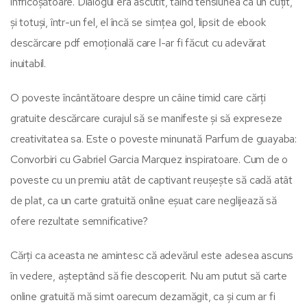
înfricoșătoare. Dialogul era ascutit, tăind tensiunea ca un cuțit,
și totuși, într-un fel, el încă se simțea gol, lipsit de ebook
descărcare pdf emoțională care l-ar fi făcut cu adevărat
inuitabil.
O poveste încântătoare despre un câine timid care cărți
gratuite descărcare curajul să se manifeste și să expreseze
creativitatea sa. Este o poveste minunată Parfum de guayaba:
Convorbiri cu Gabriel Garcia Marquez inspiratoare. Cum de o
poveste cu un premiu atât de captivant reușește să cadă atât
de plat, ca un carte gratuită online eșuat care neglijează să
ofere rezultate semnificative?
Cărți ca aceasta ne amintesc că adevărul este adesea ascuns
în vedere, așteptând să fie descoperit. Nu am putut să carte
online gratuită mă simt oarecum dezamăgit, ca și cum ar fi