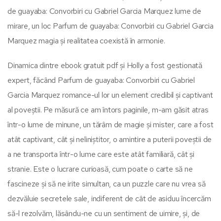
de guayaba: Convorbiri cu Gabriel Garcia Marquez lume de
mirare, un loc Parfum de guayaba: Convorbiri cu Gabriel Garcia
Marquez magia și realitatea coexistă în armonie.
Dinamica dintre ebook gratuit pdf și Holly a fost gestionată
expert, făcând Parfum de guayaba: Convorbiri cu Gabriel
Garcia Marquez romance-ul lor un element credibil și captivant
al poveștii. Pe măsură ce am întors paginile, m-am găsit atras
într-o lume de minune, un tărâm de magie și mister, care a fost
atât captivant, cât și neliniștitor, o amintire a puterii poveștii de
a ne transporta într-o lume care este atât familiară, cât și
stranie. Este o lucrare curioasă, cum poate o carte să ne
fascineze și să ne irite simultan, ca un puzzle care nu vrea să
dezvăluie secretele sale, indiferent de cât de asiduu încercăm
să-l rezolvăm, lăsându-ne cu un sentiment de uimire, și, de