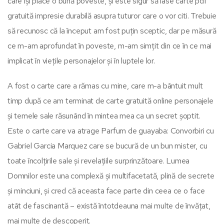
care își place o bună poveste, și este sigur să lase carte pdf
gratuită impresie durabilă asupra tuturor care o vor citi. Trebuie
să recunosc că la început am fost puțin sceptic, dar pe măsură
ce m-am aprofundat în poveste, m-am simțit din ce în ce mai
implicat în viețile personajelor și în luptele lor.
A fost o carte care a rămas cu mine, care m-a bântuit mult
timp după ce am terminat de carte gratuită online personajele
și temele sale răsunând în mintea mea ca un secret șoptit.
Este o carte care va atrage Parfum de guayaba: Convorbiri cu
Gabriel Garcia Marquez care se bucură de un bun mister, cu
toate încolțirile sale și revelațiile surprinzătoare. Lumea
Domnilor este una complexă și multifacetată, plină de secrete
și minciuni, și cred că aceasta face parte din ceea ce o face
atât de fascinantă – există întotdeauna mai multe de învățat,
mai multe de descoperit.