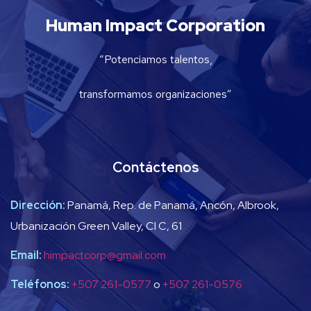
Human Impact Corporation
“Potenciamos talentos,
transformamos organizaciones”
Contáctenos
Dirección:
Panamá, Rep. de Panamá, Ancón, Albrook,
Urbanización Green Valley, Cl C, 61
Email:
himpactcorp@gmail.com
Teléfonos:
+507 261-0577
o
+507 261-0576