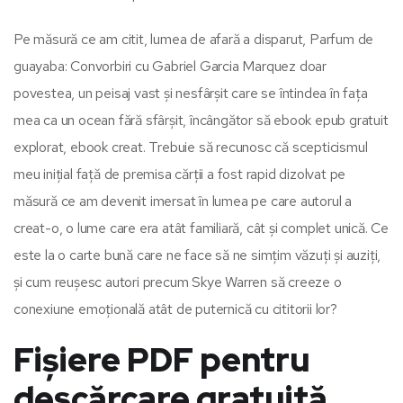
Pe măsură ce am citit, lumea de afară a disparut, Parfum de
guayaba: Convorbiri cu Gabriel Garcia Marquez doar
povestea, un peisaj vast și nesfârșit care se întindea în fața
mea ca un ocean fără sfârșit, încângător să ebook epub gratuit
explorat, ebook creat. Trebuie să recunosc că scepticismul
meu inițial față de premisa cărții a fost rapid dizolvat pe
măsură ce am devenit imersat în lumea pe care autorul a
creat-o, o lume care era atât familiară, cât și complet unică. Ce
este la o carte bună care ne face să ne simțim văzuți și auziți,
și cum reușesc autori precum Skye Warren să creeze o
conexiune emoțională atât de puternică cu cititorii lor?
Fișiere PDF pentru
descărcare gratuită