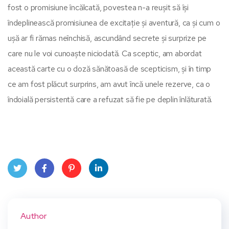
fost o promisiune încălcată, povestea n-a reușit să își
îndeplinească promisiunea de excitație și aventură, ca și cum o
ușă ar fi rămas neînchisă, ascundând secrete și surprize pe
care nu le voi cunoaște niciodată. Ca sceptic, am abordat
această carte cu o doză sănătoasă de scepticism, și în timp
ce am fost plăcut surprins, am avut încă unele rezerve, ca o
îndoială persistentă care a refuzat să fie pe deplin înlăturată.
Twit
Face
Pint
Linke
ter
book
eres
dIn
Author