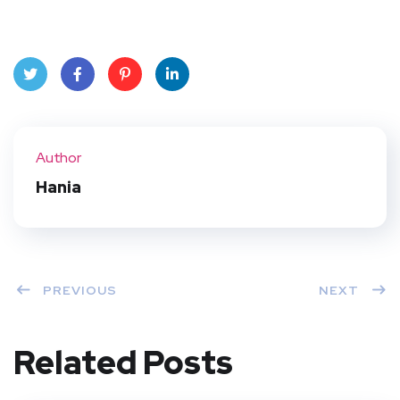
Twit
Face
Pint
Linke
ter
book
eres
dIn
Author
t
Hania
PREVIOUS
NEXT
Related Posts