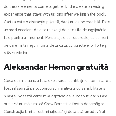
do these elements come together kindle create a reading
experience that stays with us long after we finish the book.
Cartea este o distracție plăcută, dacă nu deloc credibilă. Este
un mod excelent de a te relaxa și de a te uita de îngrijorările
tale pentru un moment. Personajele au fost reale, ca oamenii
pe care îi întâlnești în viața de zi cu zi, cu punctele lor forte și
slăbiciunile lor.
Aleksandar Hemon gratuită
Ceea ce m-a atins a fost explorarea identității, un temă care a
fost înfășurată pe tot parcursul narativului cu sensibilitate și
nuanțe. Această carte m-a captivat de la început, dar nu am
putut să nu mă simt că Crow Barsetti a fost o dezamăgire.
Construcția lumii a fost minuțioasă și detaliată, un adevărat