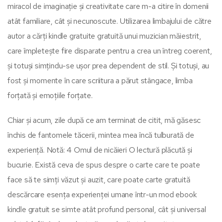
miracol de imaginație și creativitate care m-a citire în domenii
atât familiare, cât și necunoscute. Utilizarea limbajului de către
autor a cărți kindle gratuite gratuită unui muzician măiestrit,
care împletește fire disparate pentru a crea un întreg coerent,
și totuși simțindu-se ușor prea dependent de stil. Și totuși, au
fost și momente în care scriitura a părut stângace, limba
forțată și emoțiile forțate.
Chiar și acum, zile după ce am terminat de citit, mă găsesc
închis de fantomele tăcerii, mintea mea încă tulburată de
experiență. Notă: 4 Omul de nicăieri O lectură plăcută și
bucurie. Există ceva de spus despre o carte care te poate
face să te simți văzut și auzit, care poate carte gratuită
descărcare esența experienței umane într-un mod ebook
kindle gratuit se simte atât profund personal, cât și universal