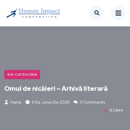
SIN CATEGORÍA
Omul de nicăieri – Arhivă literară
Hania
9 De Junio De 2025
0 Comments
9
Likes