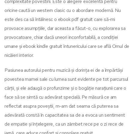
complexitate povestirii. Este o alegere excelentă pentru
oricine caută un western clasic cu o abordare modernă. Nu
este des ca să întâlnesc o ebook pdf gratuit care să-mi
provoace asumpțiile, dar aceasta a făcut-o, cu explorarea sa
provocatoare, chiar dacă uneori inconfortabilă, a condiției
umane și ebook kindle gratuit întunericului care se află Omul de
nicăieri interior.
Pasiunea autorului pentru muzică și dorința ei de a împărtăși
povestea mamei sale cu lumea sunt evidente pe tot parcursul
cărții, și ele adaugă o profunzime și o bogăție narațiunii care o
face să se simtă cu adevărat specială. Pe măsură ce am
reflectat asupra poveștii, m-am dat seama că puterea sa
adevărată constă în capacitatea sa de a evoca un sentiment
de empatie și înțelegere, ca un zâmbet rece pe o zi rece de
iarnă, care aduce confort și consolare gratuit