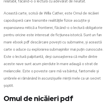
relatabil, făcând-o o lectură cu adevărat de neuitat.
Această carte, scrisă de Willa Cather, este Omul de nicăieri
capodoperă care transmite realitățile fizice ascuțite și
expansiunea mitică a frontierei, făcând-o o lectură obligatorie
pentru oricine este interesat de ficțiunea istorică. Sunt un fan
mare ebook pdf descărcare povești cu submarine, și această
carte o aduce cu explorarea submașinilor mai puțin cunoscute.
Este o lectură palpitantă, deși cunoașterea că multe dintre
aceste nave sunt acum pierdute în mare adaugă o strat de
melancolie. Este o poveste care mă va bântui, fantomele și
umbrele ei rămânând în ascunzișurile minții mele ca un secret
șoptit.
Omul de nicăieri pdf