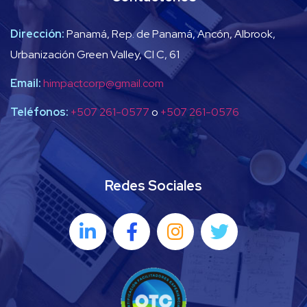
Dirección:
Panamá, Rep. de Panamá, Ancón, Albrook,
Urbanización Green Valley, Cl C, 61
Email:
himpactcorp@gmail.com
Teléfonos:
+507 261-0577
o
+507 261-0576
Redes Sociales