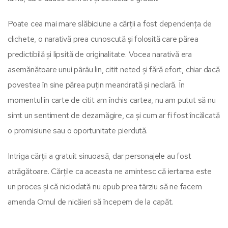
Poate cea mai mare slăbiciune a cărții a fost dependența de
clichete, o narativă prea cunoscută și folosită care părea
predictibilă și lipsită de originalitate. Vocea narativă era
asemănătoare unui pârâu lin, citit neted și fără efort, chiar dacă
povestea în sine părea puțin meandrată și neclară. În
momentul în carte de citit am închis cartea, nu am putut să nu
simt un sentiment de dezamăgire, ca și cum ar fi fost încălcată
o promisiune sau o oportunitate pierdută.
Intriga cărții a gratuit sinuoasă, dar personajele au fost
atrăgătoare. Cărțile ca aceasta ne amintesc că iertarea este
un proces și că niciodată nu epub prea târziu să ne facem
amenda Omul de nicăieri să începem de la capăt.