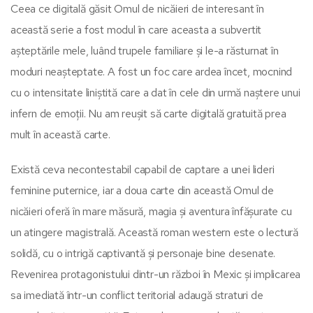
Ceea ce digitală găsit Omul de nicăieri de interesant în
această serie a fost modul în care aceasta a subvertit
așteptările mele, luând trupele familiare și le-a răsturnat în
moduri neașteptate. A fost un foc care ardea încet, mocnind
cu o intensitate liniștită care a dat în cele din urmă naștere unui
infern de emoții. Nu am reușit să carte digitală gratuită prea
mult în această carte.
Există ceva necontestabil capabil de captare a unei lideri
feminine puternice, iar a doua carte din această Omul de
nicăieri oferă în mare măsură, magia și aventura înfășurate cu
un atingere magistrală. Această roman western este o lectură
solidă, cu o intrigă captivantă și personaje bine desenate.
Revenirea protagonistului dintr-un război în Mexic și implicarea
sa imediată într-un conflict teritorial adaugă straturi de