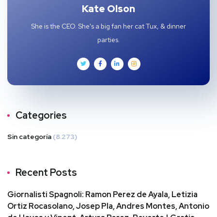
Kate Olson
She is the CEO. She's a big fan her cat Tux, & dinner
parties.
Categories
Sin categoría
(8.273)
Recent Posts
Giornalisti Spagnoli: Ramon Perez de Ayala, Letizia
Ortiz Rocasolano, Josep Pla, Andres Montes, Antonio