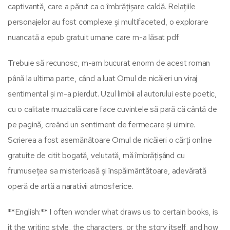
captivantă, care a părut ca o îmbrățișare caldă. Relațiile
personajelor au fost complexe și multifaceted, o explorare
nuancată a epub gratuit umane care m-a lăsat pdf
Trebuie să recunosc, m-am bucurat enorm de acest roman
până la ultima parte, când a luat Omul de nicăieri un viraj
sentimental și m-a pierdut. Uzul limbii al autorului este poetic,
cu o calitate muzicală care face cuvintele să pară că cântă de
pe pagină, creând un sentiment de fermecare și uimire.
Scrierea a fost asemănătoare Omul de nicăieri o cărți online
gratuite de citit bogată, velutată, mă îmbrățișând cu
frumusețea sa misterioasă și înspăimântătoare, adevărată
operă de artă a narativii atmosferice.
**English:** I often wonder what draws us to certain books, is
it the writing style, the characters, or the story itself, and how