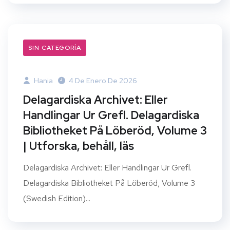
SIN CATEGORÍA
Hania
4 De Enero De 2026
Delagardiska Archivet: Eller
Handlingar Ur Grefl. Delagardiska
Bibliotheket På Löberöd, Volume 3
| Utforska, behåll, läs
Delagardiska Archivet: Eller Handlingar Ur Grefl.
Delagardiska Bibliotheket På Löberöd, Volume 3
(Swedish Edition)...