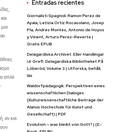
Entradas recientes
ίδες,
Giornalisti Spagnoli: Ramon Perez de
 και
Ayala, Letizia Ortiz Rocasolano, Josep
 μια
Pla, Andres Montes, Antonio de Hoyos
ταν
y Vinent, Arturo Perez-Reverte |
Gratis EPUB
Delagardiska Archivet: Eller Handlingar
άθειες
Ur Grefl. Delagardiska Bibliotheket På
κόσμο
Löberöd, Volume 3 | Utforska, behåll,
läs
να απλό
υ
Waldorfpädagogik: Perspektiven eines
wissenschaftlichen Dialoges
(Kulturwissenschaftliche Beiträge der
Alanus Hochschule für Kunst und
Gesellschaft) | PDF
, αν και
Evolution – was bleibt von Gott? | (E-
νουν
Book, EPUB)