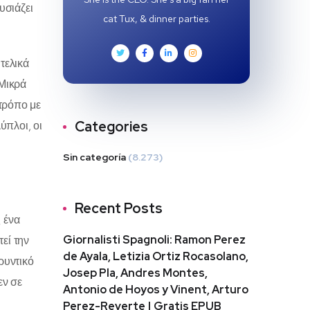
υσιάζει
cat Tux, & dinner parties.
τελικά
 Μικρά
 τρόπο με
Categories
ύπλοι, οι
Sin categoría
(8.273)
Recent Posts
 ένα
Giornalisti Spagnoli: Ramon Perez
εί την
de Ayala, Letizia Ortiz Rocasolano,
ρυντικό
Josep Pla, Andres Montes,
εν σε
Antonio de Hoyos y Vinent, Arturo
Perez-Reverte | Gratis EPUB