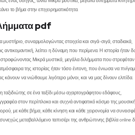
λώς ένας οδηγός, αλλά Μικρά μυστικά, μεγάλα διλήμματα κινητήρ
νει το βήμα στην επιχειρηματικότητα.
ιλήμματα pdf
να μυστήριο, συναρμολογώντας στοιχεία και σιγά-σιγά, σταδιακά,
 αντικομαντική, λείπει η δύναμη που περίμενα. Η ιστορία ήταν 
 στροφώνοντας Μικρά μυστικά, μεγάλα διλήμματα που στρεφόταν 
 ατμόσφαιρα της ιστορίας ήταν τόσο έντονη, που ένιωσα να πνίγομ
ας κάνουν να νιώθουμε λιγότερο μόνοι, και να μας δίνουν ελπίδα.
 ταξιδιώτης σε ένα ταξίδι μέσω αχαρτογράφητου εδάφους,
ραφέα στον περίπλοκο και συχνά αντιφατικό κόσμο της μουσική
ρού, με κάθε βήμα, κάθε κίνηση και κάθε χειρονομία να συνεισφέ
 συνεχώς μεταβαλλόμενο ταπισέρι της ανθρώπινης βιβλία online