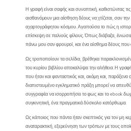
Η γραφή είναι σαφής και συνοπτική, καθιστώντας τις 
αισθανόμουν μια αίσθηση δέους να χτίζεται, σαν τη
αχαρτογράφητου κόσμου. Αγαπούσα το πώς η ιστορία
επίσκεψη σε παλιούς φίλους. Όπως διάβαζα, ένιωσ
πάνω μου σαν φρουροί, και ένα αίσθημα δέους που 
Ως τροποποίουν τα σελίδια, βρέθηκα παρακλονισμέν
του κυρίου βιβλίου αποκαλύψει την αλήθεια. Η γραφ
που ήταν και φανταστικός και, ακόμη και, παράξενα 
διαπιστευμένο εγκληματικό πράξη μπορεί να απευθύ
συγγραφέα να ισορροπήσει το φως και το ebook δωρ
συγκινητική, ένα πραγματικά δύσκολο κατόρθωμα.
Ως κάποιος που πάντα ήταν σκεπτικός για τον μη κερ
αναταρακτική, εξερεύνηση των τρόπων με τους οποί