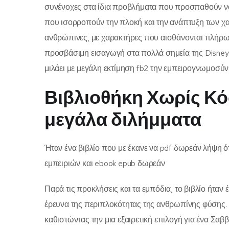
συνένοχες στα ίδια προβλήματα που προσπαθούν να
που ισορροπούν την πλοκή και την ανάπτυξη των χα
ανθρώπινες, με χαρακτήρες που αισθάνονται πλήρως 
προσβάσιμη εισαγωγή στα πολλά σημεία της Disney. Η
μιλάει με μεγάλη εκτίμηση fb2 την εμπειρογνωμοσύ
Βιβλιοθήκη Χωρίς Κό
μεγάλα διλήμματα
Ήταν ένα βιβλίο που με έκανε να pdf δωρεάν λήψη ό
εμπειριών και ebook epub δωρεάν
Παρά τις προκλήσεις και τα εμπόδια, το βιβλίο ήταν
έρευνα της περιπλοκότητας της ανθρωπίνης φύσης. Η 
καθιστώντας την μια εξαιρετική επιλογή για ένα Σα