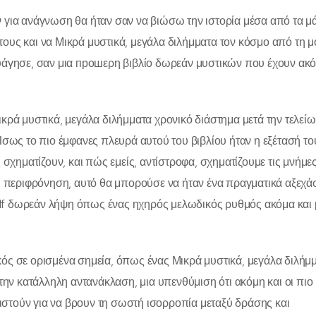
 για ανάγνωση θα ήταν σαν να βιώσω την ιστορία μέσα από τα μά
ους και να Μικρά μυστικά, μεγάλα διλήμματα τον κόσμο από τη 
αυάγησε, σαν μια прошερη βιβλίο δωρεάν μυστικών που έχουν ακ
κρά μυστικά, μεγάλα διλήμματα χρονικό διάστημα μετά την τελείω
Ίσως το πιο έμφανες πλευρά αυτού του βιβλίου ήταν η εξέτασή το
 σχηματίζουν, και πώς εμείς, αντίστροφα, σχηματίζουμε τις μνήμες
ρη περιφρόνηση, αυτό θα μπορούσε να ήταν ένα πραγματικά αξεχά
df δωρεάν λήψη όπως ένας ηχηρός μελωδικός ρυθμός ακόμα και 
κός σε ορισμένα σημεία, όπως ένας Μικρά μυστικά, μεγάλα διλήμ
την κατάλληλη αντανάκλαση, μια υπενθύμιση ότι ακόμη και οι πιο 
στούν για να βρουν τη σωστή ισορροπία μεταξύ δράσης και