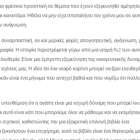
ια φρέσκια προοπτική σε θέματα που έχουν εξερευνηθεί αμέτρητε
αι καινοτόμα. Ηθέλα να μην είχα σπαταλήσει τον χρόνο μου σε αυτ
την ανάγνωση.
α συναρπαστική, αν και μερικές φορές απογοητευτική, ανάγνωση, 
γραφέα. Η ιστορία περιστρέφεται γύρω από μια νεαρή fb2 των αν
ελευθερία. Είναι μια έμπρεπη εξερεύνηση της οικογενειακής δυναμ
σεις μας. Η ιδέα ότι ένα νεαρό κορίτσι μπορεί να βρει ελευθερί
εάν είναι ένα μήνυμα που αντηχεί βαθιά και που νομίζω ότι πολλο
ς υπενθύμιση ότι η αγάπη είναι μια ισχυρή δύναμη που μπορεί kin
αι αυτό είναι κάτι που μπορούμε όλοι να μάθουμε και να εκτιμήσου
ι σχετικοί, καθιστώντας την μια εξαιρετική επιλογή βιβλίο ένα
εκινήσουν ένα επιχείρημα, αυτό το βιβλίο είναι ένα θησαυρός με 