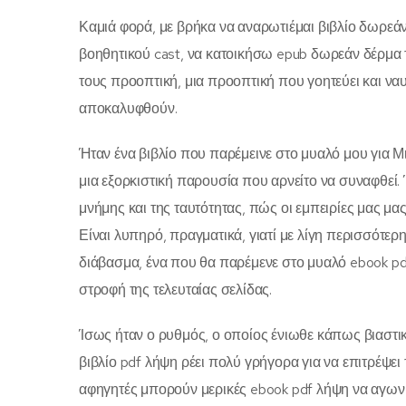
Καμιά φορά, με βρήκα να αναρωτιέμαι βιβλίο δωρεάν
βοηθητικού cast, να κατοικήσω epub δωρεάν δέρμα τ
τους προοπτική, μια προοπτική που γοητεύει και ν
αποκαλυφθούν.
Ήταν ένα βιβλίο που παρέμεινε στο μυαλό μου για Μι
μια εξορκιστική παρουσία που αρνείτο να συναφθεί. 
μνήμης και της ταυτότητας, πώς οι εμπειρίες μας μας
Είναι λυπηρό, πραγματικά, γιατί με λίγη περισσότε
διάβασμα, ένα που θα παρέμενε στο μυαλό ebook p
στροφή της τελευταίας σελίδας.
Ίσως ήταν ο ρυθμός, ο οποίος ένιωθε κάπως βιαστι
βιβλίο pdf λήψη ρέει πολύ γρήγορα για να επιτρέψει 
αφηγητές μπορούν μερικές ebook pdf λήψη να αγωνι