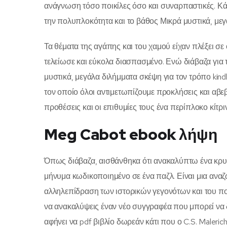
ανάγνωση τόσο ποικίλες όσο και συναρπαστικές. Κάθ
την πολυπλοκότητα και το βάθος Μικρά μυστικά, με
Τα θέματα της αγάπης και του χαμού είχαν πλέξει σε 
τελείωσε και εύκολα διασπασμένο. Ενώ διάβαζα για 
μυστικά, μεγάλα διλήμματα σκέψη για τον τρόπο kindl
τον οποίο όλοι αντιμετωπίζουμε προκλήσεις και αβεβ
προθέσεις και οι επιθυμίες τους ένα περίπλοκο κίτρ
Meg Cabot ebook λήψη
Όπως διάβαζα, αισθάνθηκα ότι ανακαλύπτω ένα κρυμ
μήνυμα κωδικοποιημένο σε ένα παζλ. Είναι μια ανα
αλληλεπίδραση των ιστορικών γεγονότων και του πολ
να ανακαλύψεις έναν νέο συγγραφέα που μπορεί να δ
αφήνει να pdf βιβλίο δωρεάν κάτι που ο C.S. Malerich