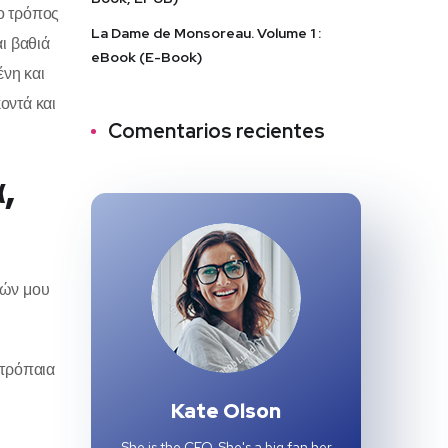
ο τρόπος
La Dame de Monsoreau. Volume 1 :
ι βαθιά
eBook (E-Book)
ένη και
οντά και
Comentarios recientes
,
κών μου
οτρόπαια
Kate Olson
She is the CEO. She's a big fan her