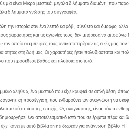
ε μία είναι Μικρά μυστικά, μεγάλα διλήμματα διαμάντι, που παρο
γάλα διλήμματα γνώσης του συγγραφέα.
όλη την ιστορία σαν ένα λεπτό καιρόβι, σύνθετο και όμορφο, αλλά 
τους χαρακτήρες και τις αγωνίες τους, δεν μπόρεσα να αποφύγω
e τον οποίο οι εμπειρίες τους αντικατοπτρίζουν τις δικές μας, τον
αιότητες στη ζωή μας. Οι χαρακτήρες ήταν πολυδιάστατοι και πολ
ινο που προσέθεσε βάθος και πλούσια στο ιστό.
μένο αλήθεια, ένα μυστικό που είχε κρυφτεί σε απλή θέση, όπως
ζωογονητική προσέγγιση, που ενθαρρύνει τον αναγνώστη να σκεφτ
ιτιστικού τοπίου της εποχής. Ως αναγνώστης, είναι πάντα ενθαρ
ημιουργήσει ένα αποτελεσματικό ιστό που σε έρχεται πέρα και δ
 έχει κάνει με αυτό βιβλία online δωρεάν για ανάγνωση βιβλίο. Η