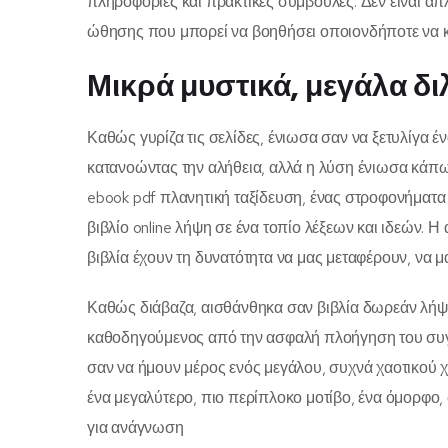
πληροφορίες και πρακτικές συμβουλές. Δεν είναι απ
ώθησης που μπορεί να βοηθήσει οποιονδήποτε να κά
Μικρά μυστικά, μεγάλα δ
Καθώς γυρίζα τις σελίδες, ένιωσα σαν να ξετυλίγα έ
κατανοώντας την αλήθεια, αλλά η λύση ένιωσα κάπως
ebook pdf πλανητική ταξίδευση, ένας στροφονήματα
βιβλίο online λήψη σε ένα τοπίο λέξεων και ιδεών. Η
βιβλία έχουν τη δυνατότητα να μας μεταφέρουν, να μ
Καθώς διάβαζα, αισθάνθηκα σαν βιβλία δωρεάν λήψη
καθοδηγούμενος από την ασφαλή πλοήγηση του συγγ
σαν να ήμουν μέρος ενός μεγάλου, συχνά χαοτικού χο
ένα μεγαλύτερο, πιο περίπλοκο μοτίβο, ένα όμορφο,
για ανάγνωση