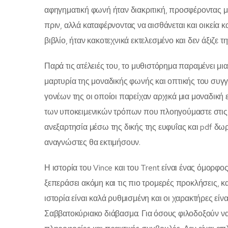
αφηγηματική φωνή ήταν διακριτική, προσφέροντας μ
πριν, αλλά καταφέρνοντας να αισθάνεται και οικεία κ
βιβλίο, ήταν κακοτεχνικά εκτελεσμένο και δεν άξιζε 
Παρά τις ατέλειές του, το μυθιστόρημα παραμένει μι
μαρτυρία της μοναδικής φωνής και οπτικής του συγ
γονέων της οι οποίοι παρείχαν αρχικά μια μοναδική 
των υποκειμενικών τρόπων που πλοηγούμαστε στις σχέ
ανεξαρτησία μέσω της δικής της ευφυΐας και pdf δωρ
αναγνώστες θα εκτιμήσουν.
Η ιστορία του Vince και του Trent είναι ένας όμορφο
ξεπεράσει ακόμη και τις πιο τρομερές προκλήσεις, κ
ιστορία είναι καλά ρυθμισμένη και οι χαρακτήρες είνα
Σαββατοκύριακο διάβασμα. Για όσους φιλοδοξούν να ξ