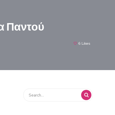
ία Παντού
6
Likes