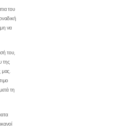
τια του
μοναδική
όμη να
σή του,
υ της
 μας.
σιμο
μετά τη
ματα
ικανοί