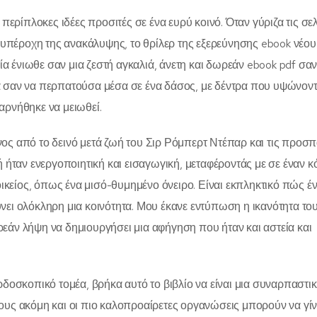
περίπλοκες ιδέες προσιτές σε ένα ευρύ κοινό. Όταν γύριζα τις σελ
ν υπέροχη της ανακάλυψης, το θρίλερ της εξερεύνησης ebook νέου
 ένιωθε σαν μια ζεστή αγκαλιά, άνετη και δωρεάν ebook pdf σαν
α σαν να περπατούσα μέσα σε ένα δάσος, με δέντρα που υψώνον
αρνήθηκε να μειωθεί.
ος από το δεινό μετά ζωή του Σιρ Ρόμπερτ Ντέπαρ και τις προσπ
ή ήταν ενεργοποιητική και εισαγωγική, μεταφέροντάς με σε έναν 
οικείος, όπως ένα μισό-θυμημένο όνειρο. Είναι εκπληκτικό πώς έ
νει ολόκληρη μια κοινότητα. Μου έκανε εντύπωση η ικανότητα το
εάν λήψη να δημιουργήσει μια αφήγηση που ήταν και αστεία και
δοσκοπικό τομέα, βρήκα αυτό το βιβλίο να είναι μια συναρπαστική
ους ακόμη και οι πιο καλοπροαίρετες οργανώσεις μπορούν να γί