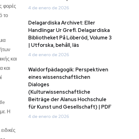
ς φορές
4 de enero de 2026
ό το
Delagardiska Archivet: Eller
Handlingar Ur Grefl. Delagardiska
Bibliotheket På Löberöd, Volume 3
μια
| Utforska, behåll, läs
οήτων
4 de enero de 2026
ικής και
α και
Waldorfpädagogik: Perspektiven
eines wissenschaftlichen
ί
Dialoges
(Kulturwissenschaftliche
Beiträge der Alanus Hochschule
dle
für Kunst und Gesellschaft) | PDF
με. Η
4 de enero de 2026
ειδικές