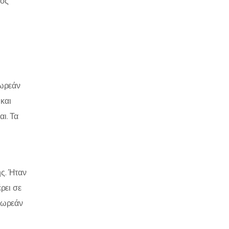
ιος
δωρεάν
και
αι. Τα
ς. Ήταν
ρει σε
 δωρεάν